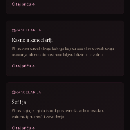
Čitaj priču
KANCELARIJA
Kasno u kancelariji
Strastveni susret dvoje kolega koji su ceo dan skrivali svoja
osecanja, ali noc donosi neodoljivu blizinu i zivotnu...
Čitaj priču
KANCELARIJA
Šef i ja
Strast koja je tinjala ispod poslovne fasade prerasta u
vatrenu igru moći i zavođenja.
Čitaj priču