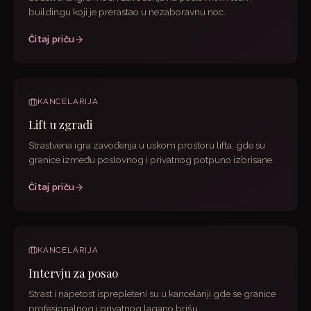
buildingu koji je prerastao u nezaboravnu noc.
Čitaj priču
KANCELARIJA
Lift u zgradi
Strastvena igra zavođenja u uskom prostoru lifta, gde su
granice između poslovnog i privatnog potpuno izbrisane.
Čitaj priču
KANCELARIJA
Intervju za posao
Strast i napetost isprepleteni su u kancelariji gde se granice
profesionalnog i privatnog lagano brišu.