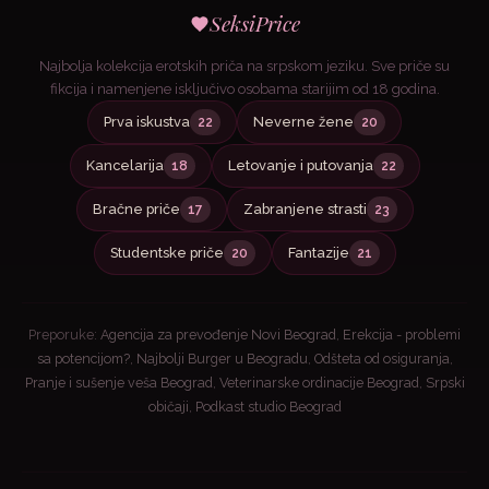
SeksiPrice
Najbolja kolekcija erotskih priča na srpskom jeziku. Sve priče su
fikcija i namenjene isključivo osobama starijim od 18 godina.
Prva iskustva
Neverne žene
22
20
Kancelarija
Letovanje i putovanja
18
22
Bračne priče
Zabranjene strasti
17
23
Studentske priče
Fantazije
20
21
Preporuke:
Agencija za prevođenje Novi Beograd
,
Erekcija - problemi
sa potencijom?
,
Najbolji Burger u Beogradu
,
Odšteta od osiguranja
,
Pranje i sušenje veša Beograd
,
Veterinarske ordinacije Beograd
,
Srpski
običaji
,
Podkast studio Beograd