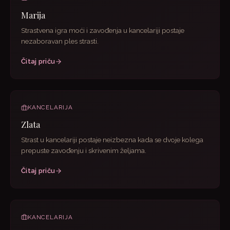
Marija
Strastvena igra moći i zavođenja u kancelariji postaje
nezaboravan ples strasti.
Čitaj priču
KANCELARIJA
Zlata
Strast u kancelariji postaje neizbezna kada se dvoje kolega
prepuste zavođenju i skrivenim željama.
Čitaj priču
KANCELARIJA