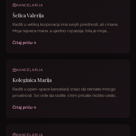
KANCELARIJA
Šefica Valerija
Raditi u velikoj korporaciji ima svojih prednosti, ali i mana.
Moja najveca mana, a ujedno i opsesija, bila je moja...
Čitaj priču
KANCELARIJA
Koleginica Marija
Raditi u open-space kancelariji znaci da nemate mnogo
privatnosti. Svi vide sta radite, s kim pricate i koliko cesto...
Čitaj priču
KANCELARIJA