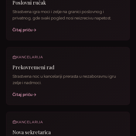
Poslovni ručak
Strastvena igra moci i zelje na granici poslovnog i
privatnog, gde svaki pogled nosi neizrecivu napetost.
Čitaj priču
KANCELARIJA
Prekovremeni rad
Strastvena noc u kancelariji prerasta u nezaboravnu igru
zelje i nadmoci.
Čitaj priču
KANCELARIJA
Nova sekretarica