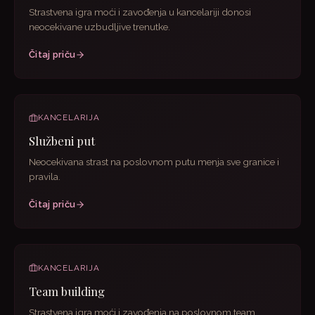
Strastvena igra moći i zavođenja u kancelariji donosi
neocekivane uzbudljive trenutke.
Čitaj priču
KANCELARIJA
Službeni put
Neocekivana strast na poslovnom putu menja sve granice i
pravila.
Čitaj priču
KANCELARIJA
Team building
Strastvena igra moći i zavođenja na poslovnom team