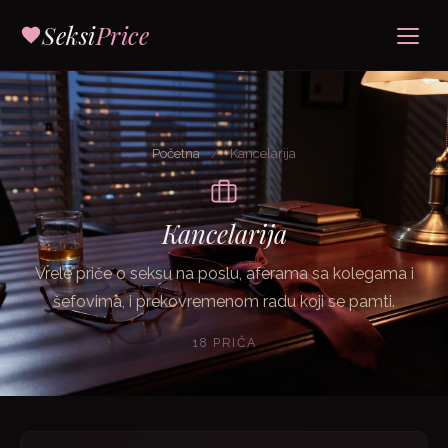
Seksi
Price
Početna
/
Kancelarija
Kancelarija
Vrele priče o seksu na poslu, aferama sa kolegama i
šefovima, i prekovremenom radu koji se pamti.
18 PRIČA