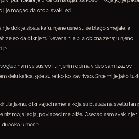
vi put. Radila je u kafiću na uglu, sa kosom koja joj je pada
ji je mogao da otopi svaki led.
e dok je sipala kafu, njene usne su se blago smejale, a
 zeleo da otkrijem. Nevena nije bila obicna zena; u njenoj
lje.
pogled nam se susreo i u njenim ocima video sam izazov.
m delu kafica, gde su retko ko zavirivao. Srce mi je jako tuk
inula jaknu, otkrivajuci ramena koja su blistala na svetlu lam
le niz moja ledja, povlaceci me bliže. Osecao sam svaki njen
rao duboko u mene.