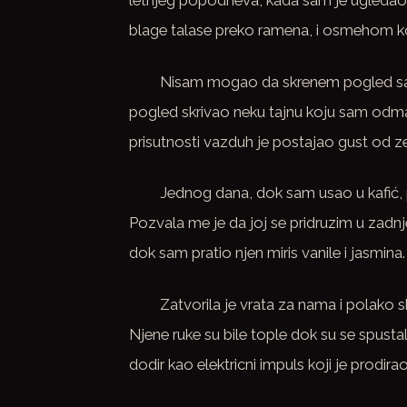
letnjeg popodneva, kada sam je ugledao pr
blage talase preko ramena, i osmehom ko
Nisam mogao da skrenem pogled sa nj
pogled skrivao neku tajnu koju sam odmah
prisutnosti vazduh je postajao gust od ze
Jednog dana, dok sam usao u kafić, 
Pozvala me je da joj se pridruzim u zadnje
dok sam pratio njen miris vanile i jasmina.
Zatvorila je vrata za nama i polako sk
Njene ruke su bile tople dok su se spusta
dodir kao elektricni impuls koji je prodi