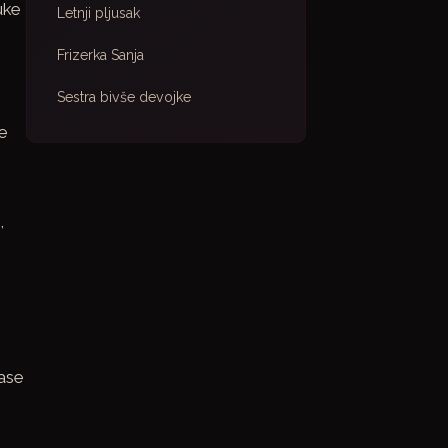
uke
Letnji pljusak
Frizerka Sanja
Sestra bivše devojke
e
,
nase