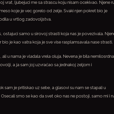
j vrat, ljubejuci me sa strascu koju nisam ocekivao. Njene r
meso koje je vec gorelo od zelje. Svaki njen pokret bio je
odila u vrtlog zadovoljstva.
 ostajuci samo u sirovoj strasti koja nas je povezivala. Njen
 bio je kao vatra koja je sve vise rasplamsavala nase strasti.
 ali u nama je vladala vrela oluja. Nevena je bila nemilosrdna
ovolji, a ja sam joj uzvraćao sa jednakoj zeljom i
ok sam je pritiskao uz sebe, a glasovi su nam se stapali u
a. Osecali smo se kao da svet oko nas ne postoji, samo mi i 