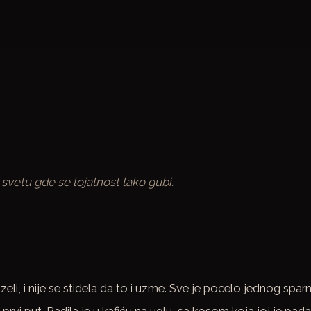
 svetu gde se lojalnost lako gubi.
zeli, i nije se stidela da to i uzme. Sve je pocelo jednog spa