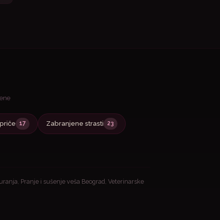
jene
priče
Zabranjene strasti
17
23
guranja
,
Pranje i sušenje veša Beograd
,
Veterinarske