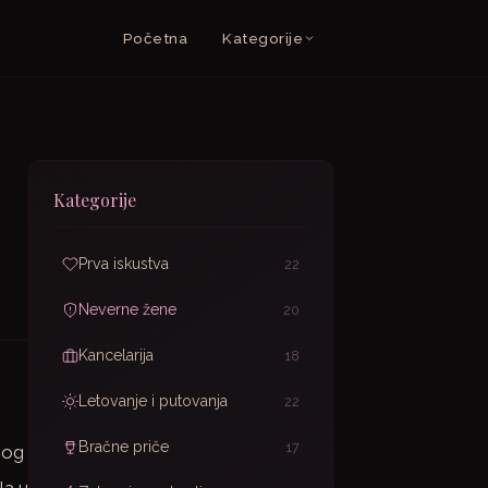
Početna
Kategorije
Kategorije
Prva iskustva
22
Neverne žene
20
Kancelarija
18
Letovanje i putovanja
22
Bračne priče
17
rnog