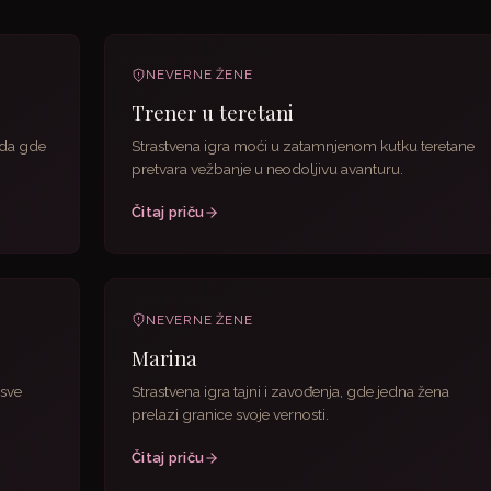
NEVERNE ŽENE
Trener u teretani
ada gde
Strastvena igra moći u zatamnjenom kutku teretane
pretvara vežbanje u neodoljivu avanturu.
Čitaj priču
NEVERNE ŽENE
Marina
 sve
Strastvena igra tajni i zavođenja, gde jedna žena
prelazi granice svoje vernosti.
Čitaj priču