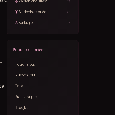
la u
Zabranjene strasti
23
Studentske priče
20
Fantazije
21
Popularne priče
lo
Hotel na planini
Službeni put
pe.
Ceca
Bratov prijatelj
Radojka