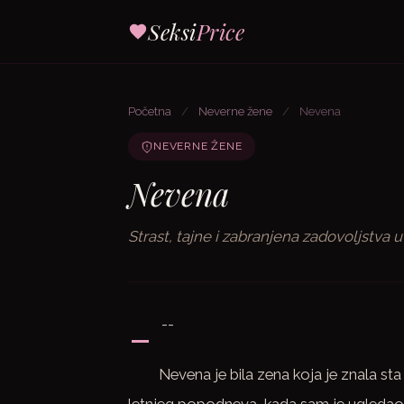
Seksi
Price
Početna
/
Neverne žene
/
Nevena
NEVERNE ŽENE
Nevena
Strast, tajne i zabranjena zadovoljstva u
-
--
Nevena je bila zena koja je znala sta 