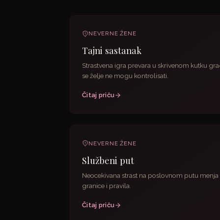
NEVERNE ŽENE
Tajni sastanak
Strastvena igra prevara u skrivenom kutku gr
se želje ne mogu kontrolisati.
Čitaj priču
NEVERNE ŽENE
Službeni put
Neocekivana strast na poslovnom putu menja
granice i pravila.
Čitaj priču