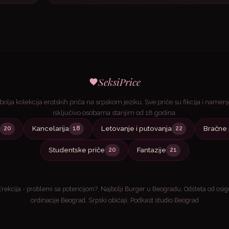
SeksiPrice
bolja kolekcija erotskih priča na srpskom jeziku. Sve priče su fikcija i namen
isključivo osobama starijim od 18 godina.
Kancelarija
Letovanje i putovanja
Bračne 
20
18
22
Studentske priče
Fantazije
20
21
Erekcija - problemi sa potencijom?
,
Najbolji Burger u Beogradu
,
Odšteta od osi
ordinacije Beograd
,
Srpski običaji
,
Podkast studio Beograd