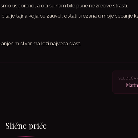
i smo usporeno, a oci su nam bile pune neizrecive strasti.
 bila je tajna koja ce zauvek ostati urezana u moje secanje 
anjenim stvarima lezi najveca slast.
SLEDEĆA
Marin
Slične priče