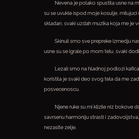
Nevena je polako spustila usne na mo
su se uvukle ispod moje kosulje, milujuci 
skladan, svaki uzdah muzika koja me je v
Skinuli smo sve prepreke izmedju nas,
usne su se igrale po mom telu, svaki dodir
Lezali smo na hladnoj podlozi kafica,
koristila je svaki deo svog tela da me zad
posvecenoscu.
Njene ruke su mi klizile niz bokove d
savrsenu harmoniju strasti i zadovoljstv
nezasite zelje.