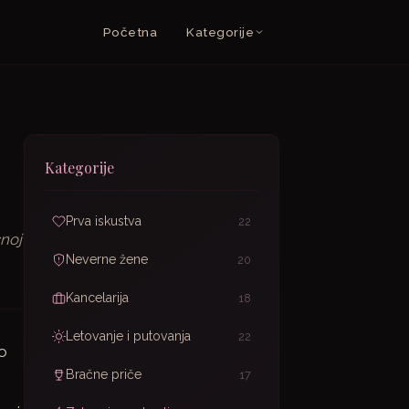
Početna
Kategorije
Kategorije
Prva iskustva
22
cnoj
Neverne žene
20
Kancelarija
18
Letovanje i putovanja
22
ao
Bračne priče
17