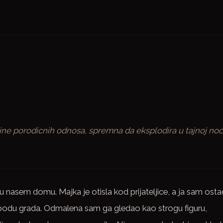
sine porodicnih odnosa, spremna da eksplodira u tajnoj no
t u nasem domu. Majka je otisla kod prijateljice, a ja sam ost
bodu grada. Odmalena sam ga gledao kao strogu figuru,