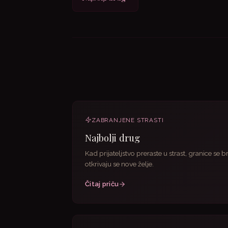
ZABRANJENE STRASTI
Najbolji drug
Kad prijateljstvo preraste u strast, granice se br
otkrivaju se nove želje.
Čitaj priču