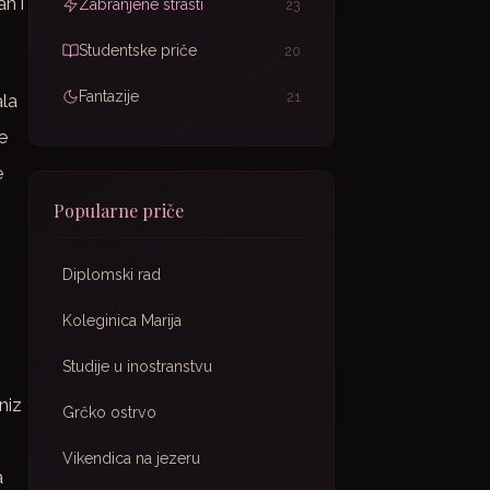
n i
Zabranjene strasti
23
Studentske priče
20
Fantazije
21
ala
e
e
Popularne priče
Diplomski rad
Koleginica Marija
Studije u inostranstvu
niz
Grčko ostrvo
Vikendica na jezeru
a