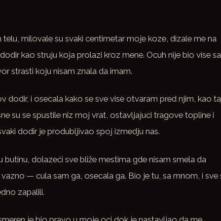
elu, milovale su svaki centimetar moje koze, dizale me na
dodir kao struju koja prolazi kroz mene. Ocuh nije bio vise 
or strasti koju nisam znala da imam.
v dodir, i osecala kako se sve vise otvaram pred njim, kao ta
e su se spustile niz moj vrat, ostavljajuci tragove topline i
svaki dodir je produbljivao spoj izmedju nas.
ju butinu, dolazeći sve bliže mestima gde nisam smela da
o vazno — cula sam ga, osecala ga. Bio je tu, sa mnom, i sve
dno zapalili.
 usmeren je bio pravo u moje oci dok je nastavljao da me