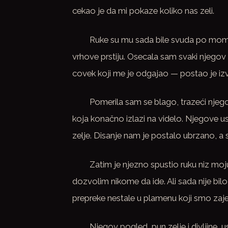
cekao je da mi pokaze koliko nas zeli.
Ruke su mu sada bile svuda po mom t
vrhove prstiju. Osecala sam svaki njegov 
covek koji me je odgajao — postao je izv
Pomerila sam se blago, trazeći njego
koja konačno izlazi na videlo. Njegove usn
zelje. Disanje nam je postalo ubrzano, a 
Zatim je njezno spustio ruku niz mo
dozvolim nikome da ide. Ali sada nije bil
prepreke nestale u plamenu koji smo zaje
Njegov pogled, pun zelje i divljine,