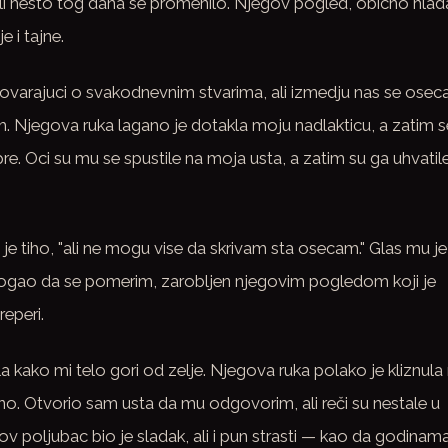
i nesto tog dana se promenilo. Njegov pogled, obicno hlada
e i tajne.
govarajuci o svakodnevnim stvarima, ali izmedju nas se osec
. Njegova ruka lagano je dotakla moju nadlakticu, a zatim s
re. Oci su mu se spustile na moja usta, a zatim su ga uhvatil
je tiho, "ali ne mogu vise da skrivam sta osecam." Glas mu je
mogao da se pomerim, zarobljen njegovim pogledom koji je
eperi.
la kako mi telo gori od zelje. Njegova ruka polako je kliznula 
no. Otvorio sam usta da mu odgovorim, ali reči su nestale u
ov poljubac bio je sladak, ali i pun strasti — kao da godinam