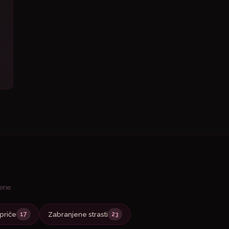
jene
priče
Zabranjene strasti
17
23