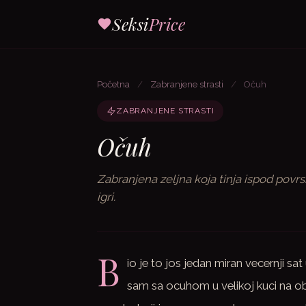
Seksi
Price
Početna
/
Zabranjene strasti
/
Očuh
ZABRANJENE STRASTI
Očuh
Zabranjena zeljna koja tinja ispod povr
igri.
B
io je to jos jedan miran vecernji sa
sam sa ocuhom u velikoj kuci na o