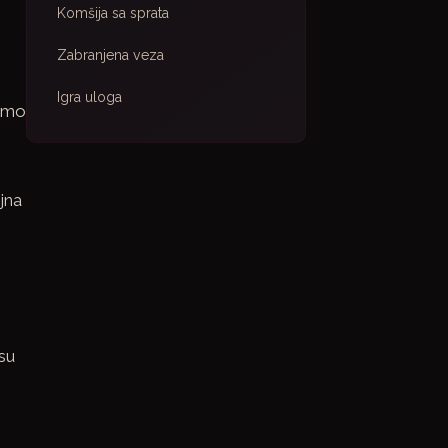
Komšija sa sprata
Zabranjena veza
Igra uloga
samo
jna
 su