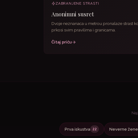
ZABRANJENE STRASTI
Anonimni susret
Dvoje neznanaca u metrou pronalaze strast ko
prkosi svim pravilima i granicama.
Čitaj priču
Naj
Prva iskustva
Neverne žene
22