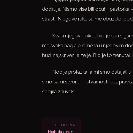
dodiruje. Nismo vise bili ocuh i pastorka —
strasti. Njegove ruke su me obuzele, podi
Svaki njegov pokret bio je pun sigurn
me svaka nagla promena u njegovim dodir
budi najskrivenije zelje. Bio je to trenuta
Noc je prolazila, a mi smo ostajali u 
smo sami stvorili — stvarnosti bez pravil
spojila zauvek.
PRETHODNA
Najbolji drug