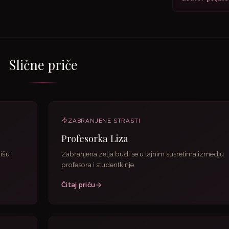
Slične priče
ZABRANJENE STRASTI
Profesorka Liza
išu i
Zabranjena zelja budi se u tajnim susretima izmedju
profesora i studentkinje.
Čitaj priču