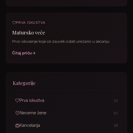
PRVA ISKUSTVA
Matursko veče
Prvo iskusenje koje ce zauvek ostati urezano u secanju.
Čitaj priču
Kategorije
Prva iskustva
22
Neverne žene
20
Kancelarija
18