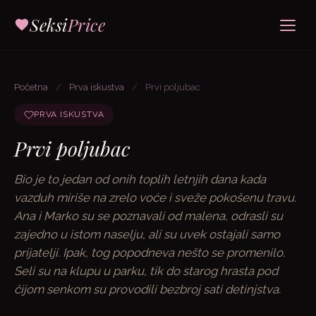
Seksi
Price
Početna
/
Prva iskustva
/
Prvi poljubac
PRVA ISKUSTVA
Prvi poljubac
Bio je to jedan od onih toplih letnjih dana kada
vazduh miriše na zrelo voće i sveže pokošenu travu.
Ana i Marko su se poznavali od malena, odrasli su
zajedno u istom naselju, ali su uvek ostajali samo
prijatelji. Ipak, tog popodneva nešto se promenilo.
Seli su na klupu u parku, tik do starog hrasta pod
čijom senkom su provodili bezbroj sati detinjstva.