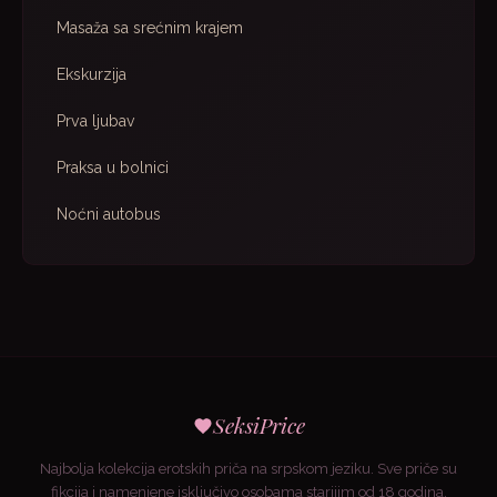
Masaža sa srećnim krajem
Ekskurzija
Prva ljubav
Praksa u bolnici
Noćni autobus
SeksiPrice
Najbolja kolekcija erotskih priča na srpskom jeziku. Sve priče su
fikcija i namenjene isključivo osobama starijim od 18 godina.