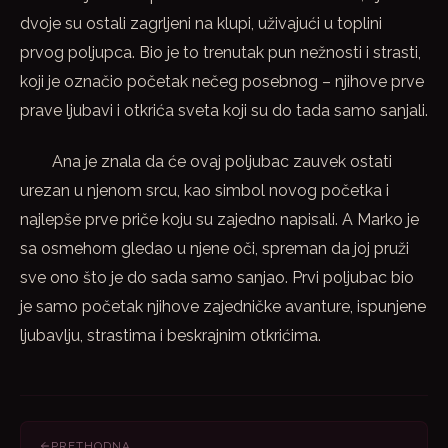
dvoje su ostali zagrljeni na klupi, uživajući u toplini
prvog poljupca. Bio je to trenutak pun nežnosti i strasti,
koji je označio početak nečeg posebnog – njihove prve
prave ljubavi i otkrića sveta koji su do tada samo sanjali.
Ana je znala da će ovaj poljubac zauvek ostati
urezan u njenom srcu, kao simbol novog početka i
najlepše prve priče koju su zajedno napisali. A Marko je
sa osmehom gledao u njene oči, spreman da joj pruži
sve ono što je do sada samo sanjao. Prvi poljubac bio
je samo početak njihove zajedničke avanture, ispunjene
ljubavlju, strastima i beskrajnim otkrićima.
PRETHODNA