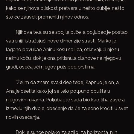
kako se njihova bliskost pretvara u nešto dublje, nešto
što će zauvek promeniti njihov odnos.
Njihova tela su se spojila bliže, a poljubac je postao
vatreniji, istražujući nove dimenzije strasti. Marko je
lagano povukao Aninu kosu sa lica, otkrivajući njenu
nežnu kožu, dok je ona pritisnula dlanove na njegovu
grudi, osećajući njegov puls pod prstima.
"Želim da znam svaki deo tebe," šapnuo je on, a
Ana je osetila kako joj se telo potpuno opušta u
njegovim rukama. Poljubac je sada bio kao tiha zavera
između njih dvoje, obećanje da će zajedno kročiti u svet
novih osećanja.
Dok je sunce polako zalazilo iza horizonta, njih