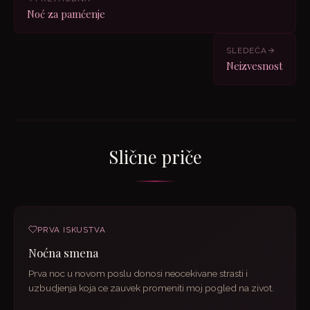
Noć za pamćenje
SLEDEĆA
Neizvesnost
Slične priče
PRVA ISKUSTVA
Noćna smena
Prva noc u novom poslu donosi neocekivane strasti i
uzbudjenja koja ce zauvek promeniti moj pogled na zivot.