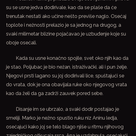
su se usne jedva dodirivale, kao da se plaše da će
trenutak nestati ako učine nešto previše naglo. Osećaj
toplote i nežnosti prelazio je sa jednog na drugog, a
svaki milimetar blizine pojačavao je uzbuđenje koje su
oboje osećali.
Kada su usne konačno spojile, svet oko njih kao da
je stao. Poljubac je bio nežan, istraživački, ali i pun želje.
Njegovi prsti lagano su joj dodirivali lice, spuštajući se
do vrata, dok je ona obavijala ruke oko njegovog vrata
kao da želi da ga zadrži zauvek pored sebe.
Disanje im se ubrzalo, a svaki dodir postajao je
smeliji. Marko je nežno spustio ruku niz Aninu ledja,
osećajući kako joj se telo blago njiše u ritmu njihovog
zajedničkog otkucaja srca. Ana je uzdahnula, osećajući