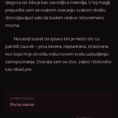
njegova rec bila je kao zavodljiva melodija. U toj magiji,
prepustila sam se svakom osecanju, svakom dodiru,
dozvoljavajuci sebi da budem ranjiva i istovremeno
mocna.
Nocasnji susret na splavu bio je nesto sto cu
pamtiti zauvek – prva iskrena, neplanirana, strastvena
noc koja mi je otvorila vrata novom svetu uzbudjenja i
samopoznanja. Osecala sam se zivo, zeljno i slobodno
kao nikad pre.
PRETHODNA
Noćna smena