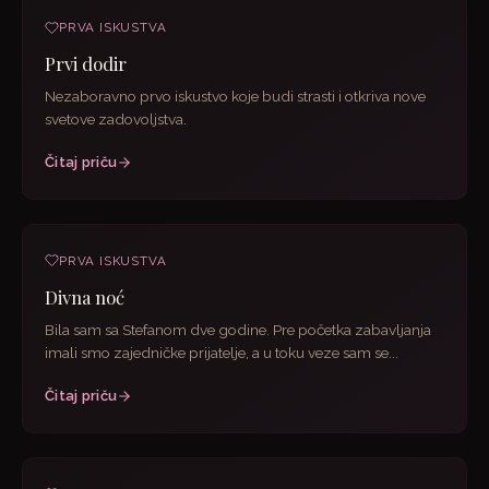
PRVA ISKUSTVA
Prvi dodir
Nezaboravno prvo iskustvo koje budi strasti i otkriva nove
svetove zadovoljstva.
Čitaj priču
PRVA ISKUSTVA
Divna noć
Bila sam sa Stefanom dve godine. Pre početka zabavljanja
imali smo zajedničke prijatelje, a u toku veze sam se...
Čitaj priču