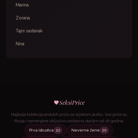
Marina
Zorana
Tajni sastanak
Nina
SeksiPrice
Najbolja kolekcija erotskih priča na srpskom jeziku. Sve priče su
fikcija i namenjene isključivo osobama starijim od 18 godina.
Prva iskustva
Neverne žene
22
20