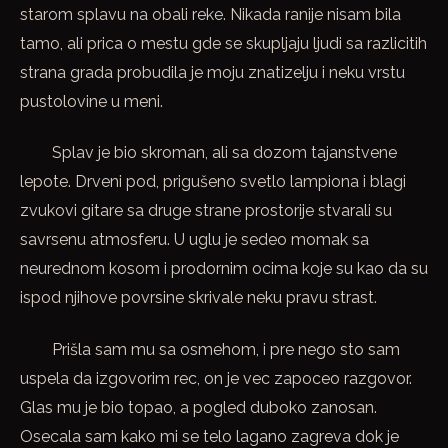
starom splavu na obali reke. Nikada ranije nisam bila
tamo, ali prica o mestu gde se skupljaju ljudi sa razlicitih
strana grada probudila je moju znatizelju i neku vrstu
pustolovine u meni.
Splav je bio skroman, ali sa dozom tajanstvene
lepote. Drveni pod, prigušeno svetlo lampiona i blagi
zvukovi gitare sa druge strane prostorije stvarali su
savrsenu atmosferu. U uglu je sedeo momak sa
neurednom kosom i prodornim ocima koje su kao da su
ispod njihove povrsine skrivale neku pravu strast.
Prišla sam mu sa osmehom, i pre nego sto sam
uspela da izgovorim rec, on je vec zapoceo razgovor.
Glas mu je bio topao, a pogled duboko zanosan.
Osecala sam kako mi se telo lagano zagreva dok je