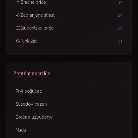
Bračne priče
17
Zabranjene strasti
23
Studentske priče
20
Fantazije
21
Popularne priče
Prvi poljubac
Susedov bazen
Bračno uzbuđenje
Nada