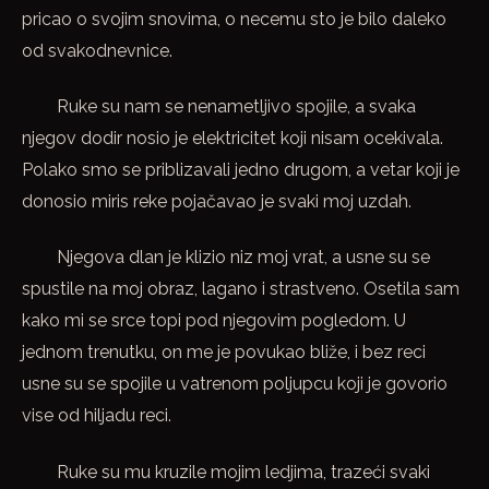
pricao o svojim snovima, o necemu sto je bilo daleko
od svakodnevnice.
Ruke su nam se nenametljivo spojile, a svaka
njegov dodir nosio je elektricitet koji nisam ocekivala.
Polako smo se priblizavali jedno drugom, a vetar koji je
donosio miris reke pojačavao je svaki moj uzdah.
Njegova dlan je klizio niz moj vrat, a usne su se
spustile na moj obraz, lagano i strastveno. Osetila sam
kako mi se srce topi pod njegovim pogledom. U
jednom trenutku, on me je povukao bliže, i bez reci
usne su se spojile u vatrenom poljupcu koji je govorio
vise od hiljadu reci.
Ruke su mu kruzile mojim ledjima, trazeći svaki