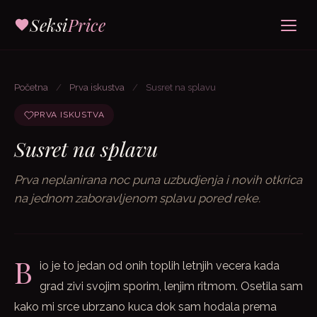
Seksi
Price
Početna
/
Prva iskustva
/
Susret na splavu
PRVA ISKUSTVA
Susret na splavu
Prva neplanirana noc puna uzbudjenja i novih otkrica
na jednom zaboravljenom splavu pored reke.
B
io je to jedan od onih toplih letnjih vecera kada
grad zivi svojim sporim, lenjim ritmom. Osetila sam
kako mi srce ubrzano kuca dok sam hodala prema