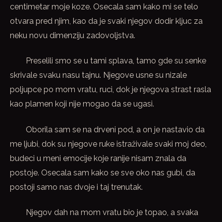
centimetar moje koze. Osecala sam kako mi se telo
otvara pred njim, kao da je svaki njegov dodir kljuc za
neku novu dimenziju zadovoljstva.
Preselili smo se u tami splava, tamo gde su senke
skrivale svaku nasu tajnu. Njegove usne su nizale
poljupce po mom vratu, ruci, dok je njegova strast rasla
kao plamen koji nije mogao da se ugasi.
Oborila sam se na drveni pod, a on je nastavio da
me ljubi, dok su njegove ruke istraživale svaki moj deo,
budeci u meni emocije koje ranije nisam znala da
postoje. Osecala sam kako se sve oko nas gubi, da
postoji samo nas dvoje i taj trenutak.
Njegov dah na mom vratu bio je topao, a svaka