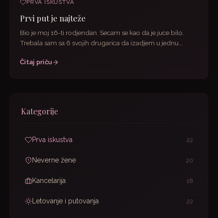
PRVA ISKUSTVA
Prvi put je najteže
Bio je moj 16-ti rodjendan. Secam se kao da je juce bilo.
Trebala sam sa 6 svojih drugarica da izadjem u jednu...
Čitaj priču
Kategorije
Prva iskustva
22
Neverne žene
20
Kancelarija
18
Letovanje i putovanja
22