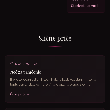
SLEDEĆA
Studentska žurka
Slične priče
PRVA ISKUSTVA
Noć za pamćenje
Bio je to jedan od onih letnjih dana kada vazduh mirise na
toplu travu i daleke more. Ana je bila na pragu svojih...
Čitaj priču