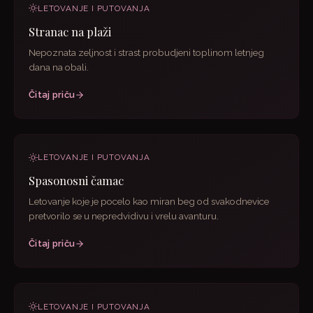
LETOVANJE I PUTOVANJA
Stranac na plaži
Nepoznata zeljnost i strast probudjeni toplinom letnjeg
dana na obali.
Čitaj priču
LETOVANJE I PUTOVANJA
Spasonosni čamac
Letovanje koje je pocelo kao miran beg od svakodnevice
pretvorilo se u nepredvidivu i vrelu avanturu.
Čitaj priču
LETOVANJE I PUTOVANJA