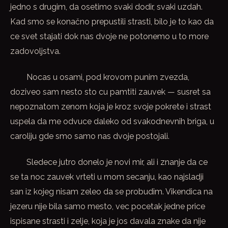
jedno s drugim, da osetimo svaki dodir, svaki uzdah.
Kad smo se konačno prepustili strasti, bilo je to kao da
ce svet stajati dok nas dvoje ne potonemo u to more
zadovoljstva.
Nocas u osami, pod krovom punim zvezda,
doziveo sam nesto sto cu pamtiti zauvek — susret sa
nepoznatom zenom koja je kroz svoje pokrete i strast
uspela da me odvuce daleko od svakodnevnih briga, u
caroliju gde smo samo nas dvoje postojali.
Sledece jutro donelo je novi mir, ali i znanje da ce
se ta noc zauvek vrteti u mom secanju, kao najsladji
san iz kojeg nisam zeleo da se probudim. Vikendica na
jezeru nije bila samo mesto, vec pocetak jedne price
ispisane strasti i zelje, koja je jos davala znake da nije