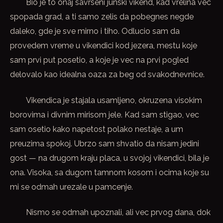
Bio je to onaj savrseni junski vikend, kad vrelina vec
spopada grad, a ti samo zelis da pobegnes negde
daleko, gde je sve mirno i tiho. Odlucio sam da
provedem vreme u vikendici kod jezera, mestu koje
sam prvi put posetio, a koje je vec na prvi pogled
delovalo kao idealna oaza za beg od svakodnevnice.
Vikendica je stajala usamljeno, okruzena visokim
borovima i divnim mirisom jele. Kad sam stigao, vec
sam osetio kako napetost polako nestaje, a um
preuzima spokoj. Ubrzo sam shvatio da nisam jedini
gost — na drugom kraju placa, u svojoj vikendici, bila je
ona. Visoka, sa dugom tamnom kosom i ocima koje su
mi se odmah urezale u pamcenje.
Nismo se odmah upoznali, ali vec prvog dana, dok