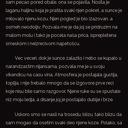
sam pecao pored obale, ona se pojavila. Nosila je
laganu haljinu koja je pratila svaki njen pokret, a sunce je
milovalo njenu kozu. Njen pogled je bio izazovan, a
osmeh neodoljiv. Pozvala me je da joj se pridruzim na
malom molu i tako je pocela naša prica, isprepletena
smeskom i neizrecivom napetošcu.
Vec veceri, dok je sunce zalazilo i nebo se kupalo u
narandzastim nijansama, pozvala me je u svoju
vikendicu na casu vina. Atmosfera je postajala gustija,
toplija, i nije trebalo mnogo da se izgovore prve reci
koje nisu bile samo razgovor. Njene ruke su se spustale
niz moju ledja, a disanje joj je postajalo dublje i brze.
Uskoro smo se nasli na trosedu, blizu, tako blizu da
sam mogao da osetim svaki deo njene koze. Polako, sa