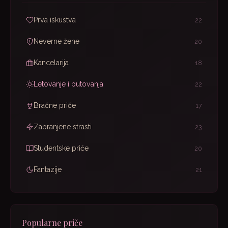
Prva iskustva
22
Neverne žene
20
Kancelarija
18
Letovanje i putovanja
22
Bračne priče
17
Zabranjene strasti
23
Studentske priče
20
Fantazije
21
Popularne priče