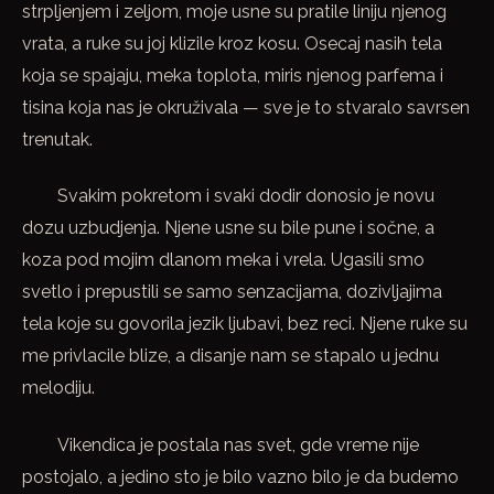
strpljenjem i zeljom, moje usne su pratile liniju njenog
vrata, a ruke su joj klizile kroz kosu. Osecaj nasih tela
koja se spajaju, meka toplota, miris njenog parfema i
tisina koja nas je okruživala — sve je to stvaralo savrsen
trenutak.
Svakim pokretom i svaki dodir donosio je novu
dozu uzbudjenja. Njene usne su bile pune i sočne, a
koza pod mojim dlanom meka i vrela. Ugasili smo
svetlo i prepustili se samo senzacijama, dozivljajima
tela koje su govorila jezik ljubavi, bez reci. Njene ruke su
me privlacile blize, a disanje nam se stapalo u jednu
melodiju.
Vikendica je postala nas svet, gde vreme nije
postojalo, a jedino sto je bilo vazno bilo je da budemo