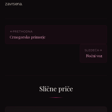
zavrsena.
PRETHODNA
Crnogorsko primorje
SLEDEĆA
Noćni voz
Slične priče