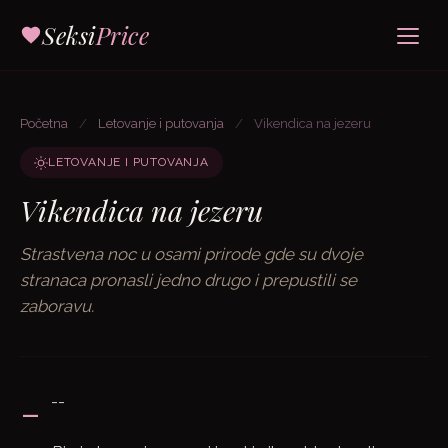
Seksi
Price
Početna
/
Letovanje i putovanja
/
Vikendica na jezeru
LETOVANJE I PUTOVANJA
Vikendica na jezeru
Strastvena noc u osami prirode gde su dvoje
stranaca pronasli jedno drugo i prepustili se
zaboravu.
-
--