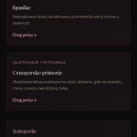
Spasilac
Neocekivana strast na letovanju promeniće sve iz snova u
stvarnost.
Čitaj priču
LETOVANJE I PUTOVANJA
Crnogorsko primorje
Strastvena letnja avantura na obali Jadrana, gde se susreću
more, sunce i neodoljiva zelja.
Čitaj priču
Kategorije