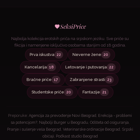
SeksiPrice
Najbolja kolekcija erotskih priča na srpskom jeziku. Sve priče su
fikcija i namenjene isključivo osobama starijim od 18 godina.
Prva iskustva
Neverne žene
22
20
Kancelarija
Letovanje i putovanja
18
22
Bračne priče
Zabranjene strasti
17
23
Studentske priče
Fantazije
20
21
Preporuke:
Agencija za prevođenje Novi Beograd
,
Erekcija - problemi
sa potencijom?
,
Najbolji Burger u Beogradu
,
Odšteta od osiguranja
,
Pranje i sušenje veša Beograd
,
Veterinarske ordinacije Beograd
,
Srpski
običaji
,
Podkast studio Beograd