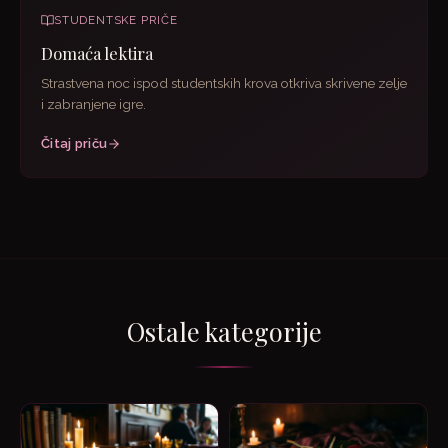
STUDENTSKE PRIČE
Domaća lektira
Strastvena noc ispod studentskih krova otkriva skrivene zelje
i zabranjene igre.
Čitaj priču
Ostale kategorije