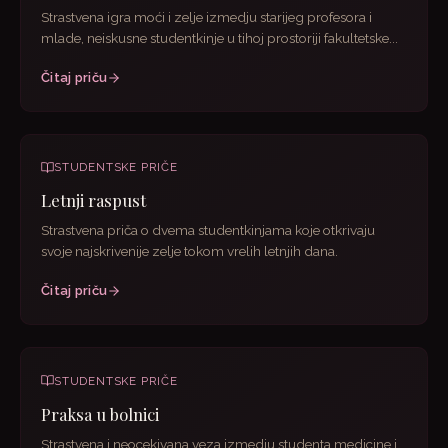
Strastvena igra moći i zelje izmedju starijeg profesora i
mlade, neiskusne studentkinje u tihoj prostoriji fakultetske...
Čitaj priču
STUDENTSKE PRIČE
Letnji raspust
Strastvena priča o dvema studentkinjama koje otkrivaju
svoje najskrivenije zelje tokom vrelih letnjih dana.
Čitaj priču
STUDENTSKE PRIČE
Praksa u bolnici
Strastvena i neocekivana veza izmedju studenta medicine i