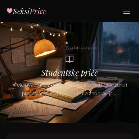
Seksi
Price
Početna
/
Studentske priče
Studentske priče
Vrele avanture iz studentskih dana, domova, žurki i
predavanja koja se nikada ne zaboravljaju.
20 PRIČA