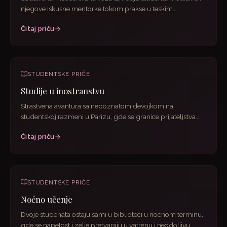
njegove iskusne mentorke tokom prakse u teskim
bolnickim...
Čitaj priču
STUDENTSKE PRIČE
Studije u inostranstvu
Strastvena avantura sa nepoznatom devojkom na
studentskoj razmeni u Parizu, gde se granice prijateljstva
brzo brišu...
Čitaj priču
STUDENTSKE PRIČE
Noćno učenje
Dvoje studenata ostaju sami u biblioteci u nocnom terminu,
gde se napetost i zelje pretvaraju u vatrenu i neodoljivu...