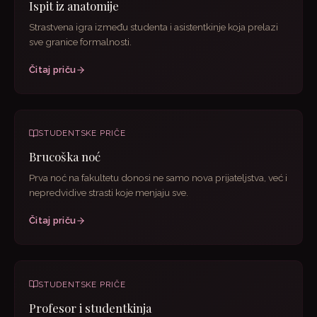
Ispit iz anatomije
Strastvena igra između studenta i asistentkinje koja prelazi
sve granice formalnosti.
Čitaj priču
STUDENTSKE PRIČE
Brucoška noć
Prva noć na fakultetu donosi ne samo nova prijateljstva, već i
nepredvidive strasti koje menjaju sve.
Čitaj priču
STUDENTSKE PRIČE
Profesor i studentkinja