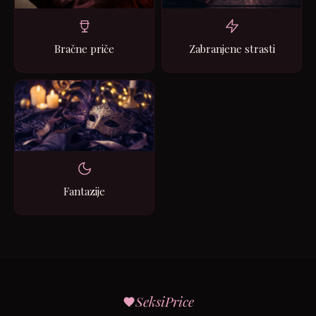
Bračne priče
Zabranjene strasti
Fantazije
SeksiPrice