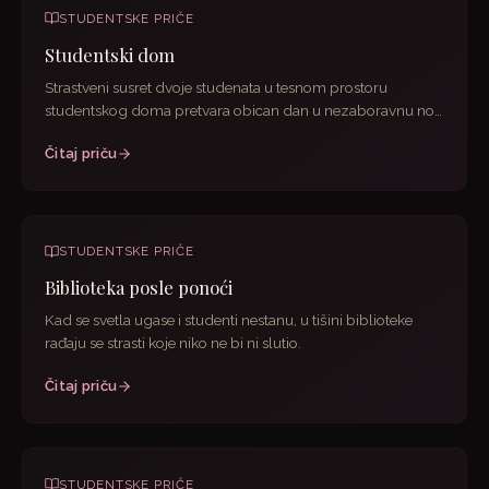
STUDENTSKE PRIČE
Studentski dom
Strastveni susret dvoje studenata u tesnom prostoru
studentskog doma pretvara obican dan u nezaboravnu noc
punu zelje i...
Čitaj priču
STUDENTSKE PRIČE
Biblioteka posle ponoći
Kad se svetla ugase i studenti nestanu, u tišini biblioteke
rađaju se strasti koje niko ne bi ni slutio.
Čitaj priču
STUDENTSKE PRIČE