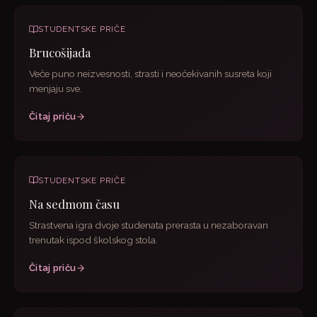
STUDENTSKE PRIČE
Brucošijada
Veče puno neizvesnosti, strasti i neočekivanih susreta koji
menjaju sve.
Čitaj priču
STUDENTSKE PRIČE
Na sedmom času
Strastvena igra dvoje studenata prerasta u nezaboravan
trenutak ispod školskog stola.
Čitaj priču