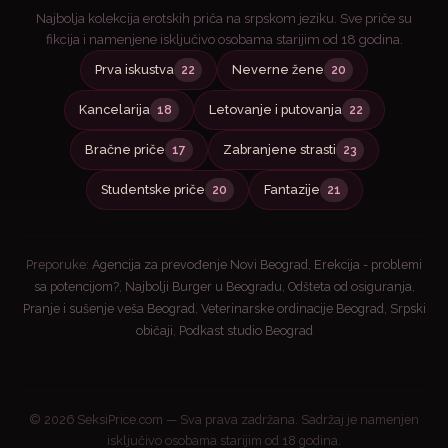
Najbolja kolekcija erotskih priča na srpskom jeziku. Sve priče su
fikcija i namenjene isključivo osobama starijim od 18 godina.
Prva iskustva
Neverne žene
22
20
Kancelarija
Letovanje i putovanja
18
22
Bračne priče
Zabranjene strasti
17
23
Studentske priče
Fantazije
20
21
Preporuke:
Agencija za prevođenje Novi Beograd
,
Erekcija - problemi
sa potencijom?
,
Najbolji Burger u Beogradu
,
Odšteta od osiguranja
,
Pranje i sušenje veša Beograd
,
Veterinarske ordinacije Beograd
,
Srpski
običaji
,
Podkast studio Beograd
© 2026 SeksiPrice.com — Sva prava zadržana. Sadržaj je namenjen
isključivo osobama starijim od 18 godina.