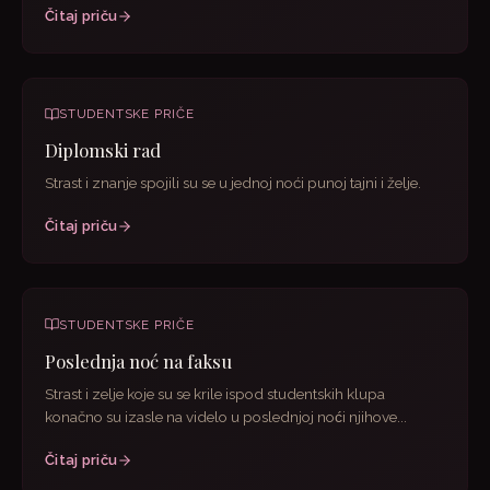
Čitaj priču
STUDENTSKE PRIČE
Diplomski rad
Strast i znanje spojili su se u jednoj noći punoj tajni i želje.
Čitaj priču
STUDENTSKE PRIČE
Poslednja noć na faksu
Strast i zelje koje su se krile ispod studentskih klupa
konačno su izasle na videlo u poslednjoj noći njihove...
Čitaj priču