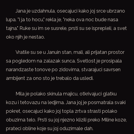
Jana je uzdahnula, osecajuci kako joj srce ubrzano
lupa. "I ja to hocu," rekla je, "neka ova noc bude nasa
tajna." Ruke su im se susrele, prsti su se isprepleli, a svet
oko njih je nestao.
Vratile su se u Januin stan, mali, ali prijatan prostor
sa pogledom na zalazak sunca. Svetlost je prosipala
narandzaste tonove po zidovima, stvarajuci savrsen
ambijent za ono sto je trebalo da usledi.
Mila je polako skinula majicu, otkrivajuci glatku
kozu i tetovazu na ledjima. Jana joj je posmatrala svaki
pokret, osecajuci kako joj topla zrtva strasti polako
obuzima telo. Prsti su joj njezno klizili preko Miline koze,
prateci obline koje su joj oduzimale dah.