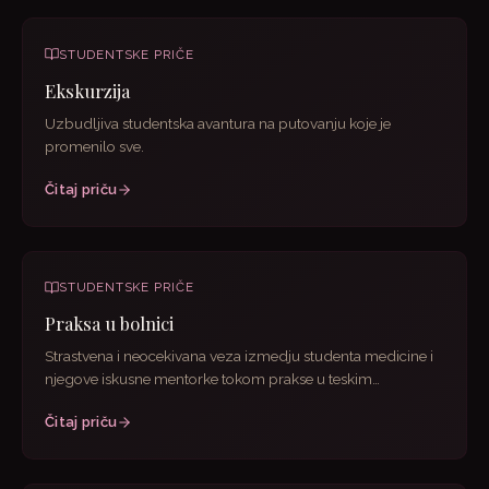
STUDENTSKE PRIČE
Ekskurzija
Uzbudljiva studentska avantura na putovanju koje je
promenilo sve.
Čitaj priču
STUDENTSKE PRIČE
Praksa u bolnici
Strastvena i neocekivana veza izmedju studenta medicine i
njegove iskusne mentorke tokom prakse u teskim
bolnickim...
Čitaj priču