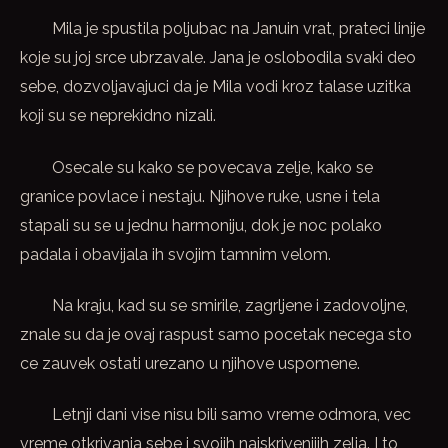
Mila je spustila poljubac na Januin vrat, prateci linije
koje su joj srce ubrzavale. Jana je oslobodila svaki deo
sebe, dozvoljavajuci da je Mila vodi kroz talase uzitka
koji su se neprekidno nizali.
Osecale su kako se povecava zelje, kako se
granice povlace i nestaju. Njihove ruke, usne i tela
stapali su se u jednu harmoniju, dok je noc polako
padala i obavijala ih svojim tamnim velom.
Na kraju, kad su se smirile, zagrljene i zadovoljne,
znale su da je ovaj raspust samo pocetak necega sto
ce zauvek ostati urezano u njihove uspomene.
Letnji dani vise nisu bili samo vreme odmora, vec
vreme otkrivanja sebe i svojih najskrivenijih zelja. I to