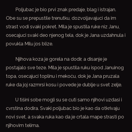
Poljubac je bio prvi znak predaje, blag i istrajan.
Obe su se prepustile trenutku, dozvoljavajuci da im
strast vodi svaki pokret. Mila je spustila ruke niz Janu,
osecajuci svaki deo njenog tela, dok je Jana uzdahnula i
povukla Milu jos blize.
Njihova koza je gorela na dodir, a disanje je
postajalo sve teze. Mila je spustila ruku ispod Januinog
topa, osecajuci toplinu i mekoću, dok je Jana pruzala
ruke da joj razmrsi kosu i povede je dublje u svet zelje.
U tišini sobe mogli su se cuti samo njihovi uzdasi i
cvrstina dodira. Svaki poljubac bio je kao da otkrivaju
novi svet, a svaka ruka kao da je crtala mape strasti po
njihovim telima.