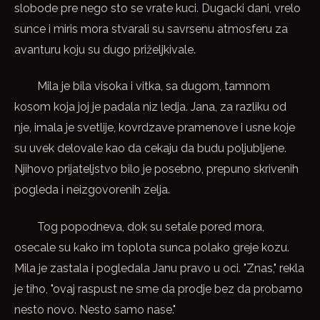
slobode pre nego sto se vrate kuci. Dugacki dani, vrelo
sunce i miris mora stvarali su savrsenu atmosferu za
avanturu koju su dugo priželjkivale.
Mila je bila visoka i vitka, sa dugom, tamnom
kosom koja joj je padala niz ledja. Jana, za razliku od
nje, imala je svetlije, kovrdzave pramenove i usne koje
su uvek delovale kao da cekaju da budu poljubljene.
Njihovo prijateljstvo bilo je posebno, prepuno skrivenih
pogleda i neizgovorenih zelja.
Tog popodneva, dok su setale pored mora,
osecale su kako im toplota sunca polako greje kozu.
Mila je zastala i pogledala Janu pravo u oci. "Znas," rekla
je tiho, "ovaj raspust ne sme da prodje bez da probamo
nesto novo. Nesto samo nase."