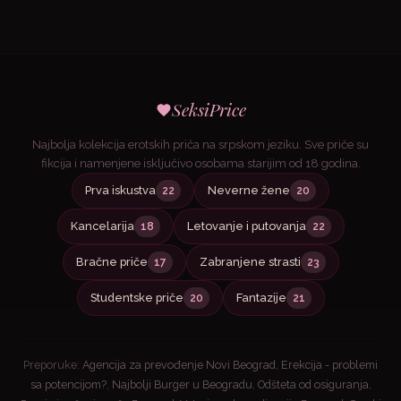
SeksiPrice
Najbolja kolekcija erotskih priča na srpskom jeziku. Sve priče su
fikcija i namenjene isključivo osobama starijim od 18 godina.
Prva iskustva
Neverne žene
22
20
Kancelarija
Letovanje i putovanja
18
22
Bračne priče
Zabranjene strasti
17
23
Studentske priče
Fantazije
20
21
Preporuke:
Agencija za prevođenje Novi Beograd
,
Erekcija - problemi
sa potencijom?
,
Najbolji Burger u Beogradu
,
Odšteta od osiguranja
,