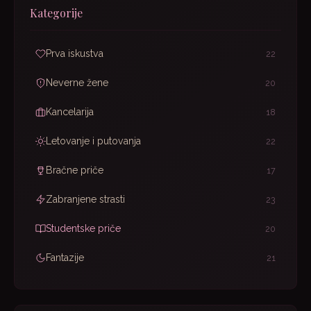
Kategorije
Prva iskustva
22
Neverne žene
20
Kancelarija
18
Letovanje i putovanja
22
Bračne priče
17
Zabranjene strasti
23
Studentske priče
20
Fantazije
21