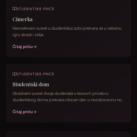
STUDENTSKE PRIČE
Cimerka
Neocekivani susret u studentskoj sobi pretvara se u vatrenu
igru strasti i zelje.
Čitaj priču
STUDENTSKE PRIČE
Studentski dom
Strastveni susret dvoje studenata u tesnom prostoru
studentskog doma pretvara obican dan u nezaboravnu noc
punu zelje i...
Čitaj priču