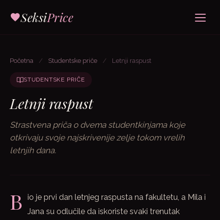
Seksi
Price
Početna
/
Studentske priče
/
Letnji raspust
STUDENTSKE PRIČE
Letnji raspust
Strastvena priča o dvema studentkinjama koje
otkrivaju svoje najskrivenije zelje tokom vrelih
letnjih dana.
B
io je prvi dan letnjeg raspusta na fakultetu, a Mila i
Jana su odlučile da iskoriste svaki trenutak