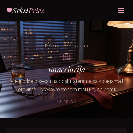
Seksi
Price
Početna
/
Kancelarija
Kancelarija
Vrele priče o seksu na poslu, aferama sa kolegama i
šefovima, i prekovremenom radu koji se pamti.
18 PRIČA