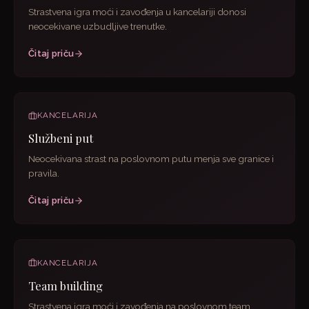
Strastvena igra moći i zavođenja u kancelariji donosi
neocekivane uzbudljive trenutke.
Čitaj priču
KANCELARIJA
Službeni put
Neocekivana strast na poslovnom putu menja sve granice i
pravila.
Čitaj priču
KANCELARIJA
Team building
Strastvena igra moći i zavođenja na poslovnom team