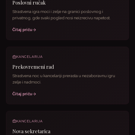
Poslovni ručak
Strastvena igra moci i zelje na granici poslovnog i
privatnog, gde svaki pogled nosi neizrecivu napetost.
Čitaj priču
KANCELARIJA
Prekovremeni rad
Strastvena noc u kancelariji prerasta u nezaboravnu igru
zelje i nadmoci.
Čitaj priču
KANCELARIJA
Nova sekretarica