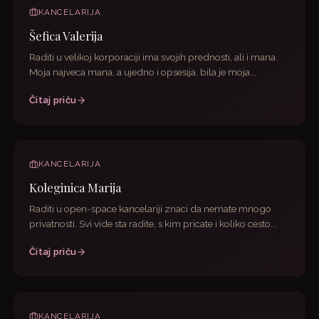
KANCELARIJA
Šefica Valerija
Raditi u velikoj korporaciji ima svojih prednosti, ali i mana.
Moja najveca mana, a ujedno i opsesija, bila je moja...
Čitaj priču
KANCELARIJA
Koleginica Marija
Raditi u open-space kancelariji znaci da nemate mnogo
privatnosti. Svi vide sta radite, s kim pricate i koliko cesto...
Čitaj priču
KANCELARIJA