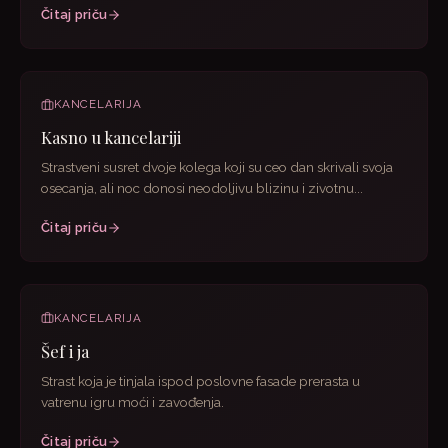
Čitaj priču
KANCELARIJA
Kasno u kancelariji
Strastveni susret dvoje kolega koji su ceo dan skrivali svoja
osecanja, ali noc donosi neodoljivu blizinu i zivotnu...
Čitaj priču
KANCELARIJA
Šef i ja
Strast koja je tinjala ispod poslovne fasade prerasta u
vatrenu igru moći i zavođenja.
Čitaj priču