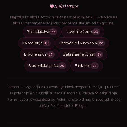
SeksiPrice
Najbolja kolekcija erotskih priča na srpskom jeziku. Sve priče su
fikcija i namenjene isključivo osobama starijim od 18 godina.
Prva iskustva
Neverne žene
22
20
Kancelarija
Letovanje i putovanja
18
22
Bračne priče
Zabranjene strasti
17
23
Studentske priče
Fantazije
20
21
Preporuke:
Agencija za prevođenje Novi Beograd
,
Erekcija - problemi
sa potencijom?
,
Najbolji Burger u Beogradu
,
Odšteta od osiguranja
,
Pranje i sušenje veša Beograd
,
Veterinarske ordinacije Beograd
,
Srpski
običaji
,
Podkast studio Beograd