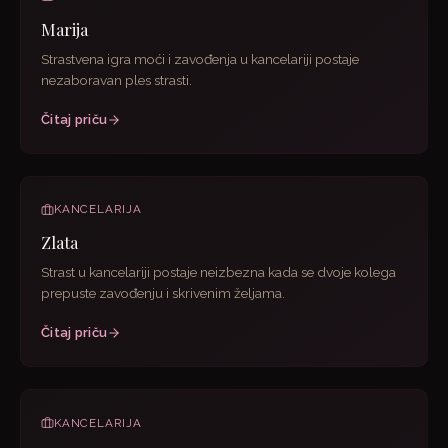
Marija
Strastvena igra moći i zavođenja u kancelariji postaje
nezaboravan ples strasti.
Čitaj priču
KANCELARIJA
Zlata
Strast u kancelariji postaje neizbezna kada se dvoje kolega
prepuste zavođenju i skrivenim željama.
Čitaj priču
KANCELARIJA