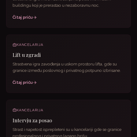
buildingu koji je prerastao u nezaboravnu noc.
Čitaj priču
KANCELARIJA
Lift u zgradi
Strastvena igra zavođenja u uskom prostoru lifta, gde su
granice između poslovnog i privatnog potpuno izbrisane.
Čitaj priču
KANCELARIJA
Intervju za posao
Strast i napetost isprepleteni su u kancelariji gde se granice
profesionalnog i privatnog lagano brišu.