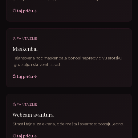
Čitaj priču
FANTAZIJE
Maskenbal
Tajanstvena noc maskenbala donosi nepredvidivu erotsku
igru zelje i skrivenih strasti.
Čitaj priču
FANTAZIJE
Webcam avantura
Strast i tajne iza ekrana, gde mašta i stvarnost postaju jedno.
Čitaj priču