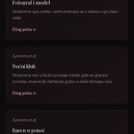
Fotograf i model
Strastvena igra svetla i senki pretvara se u vatrenu igru tela i
zelje.
Čitaj priču
FANTAZIJE
Noćni klub
Strastvena noc u klubu postaje mesto gde se granice
izmedju stvarnosti i fantazije gube, a zelje dobijaju svoj
zivot.
Čitaj priču
FANTAZIJE
Bazen u ponoć