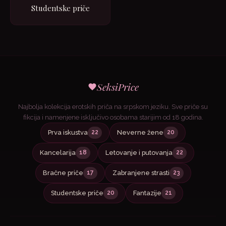
Studentske priče
SeksiPrice
Najbolja kolekcija erotskih priča na srpskom jeziku. Sve priče su
fikcija i namenjene isključivo osobama starijim od 18 godina.
Prva iskustva
Neverne žene
22
20
Kancelarija
Letovanje i putovanja
18
22
Bračne priče
Zabranjene strasti
17
23
Studentske priče
Fantazije
20
21