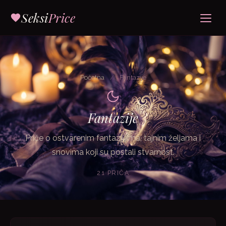
Seksi
Price
Početna
/
Fantazije
Fantazije
Priče o ostvarenim fantazijama, tajnim željama i
snovima koji su postali stvarnost.
21 PRIČA