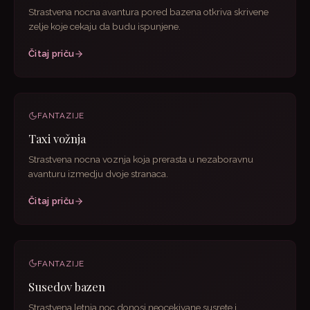
Strastvena nocna avantura pored bazena otkriva skrivene
zelje koje cekaju da budu ispunjene.
Čitaj priču
FANTAZIJE
Taxi vožnja
Strastvena nocna voznja koja prerasta u nezaboravnu
avanturu izmedju dvoje stranaca.
Čitaj priču
FANTAZIJE
Susedov bazen
Strastvena letnja noc donosi neocekivane susrete i