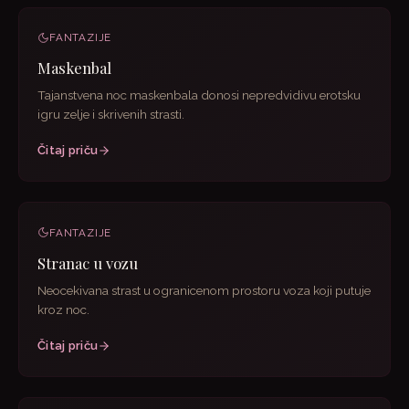
FANTAZIJE
Maskenbal
Tajanstvena noc maskenbala donosi nepredvidivu erotsku
igru zelje i skrivenih strasti.
Čitaj priču
FANTAZIJE
Stranac u vozu
Neocekivana strast u ogranicenom prostoru voza koji putuje
kroz noc.
Čitaj priču