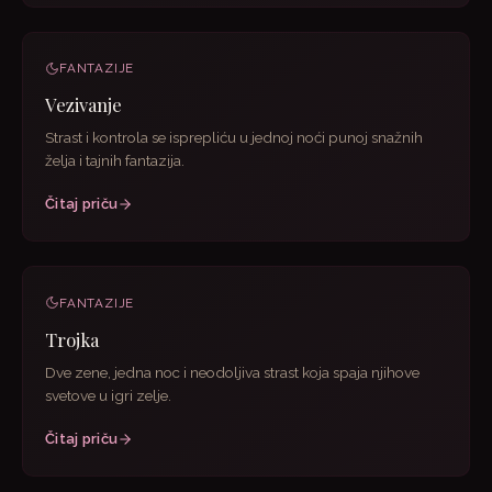
FANTAZIJE
Vezivanje
Strast i kontrola se isprepliću u jednoj noći punoj snažnih
želja i tajnih fantazija.
Čitaj priču
FANTAZIJE
Trojka
Dve zene, jedna noc i neodoljiva strast koja spaja njihove
svetove u igri zelje.
Čitaj priču