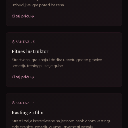
uzbudljive igre pored bazena.
Čitaj priču
FANTAZIJE
Fitnes instruktor
Strastvena igra znoja i dodira u svetu gde se granice
izmedju treninga i zelje gube.
Čitaj priču
FANTAZIJE
Kasting za film
Strast i zelje isprepletene na jednom neobicnom kastingu
gde granice izmedju glume i stvarnosti nestaju.