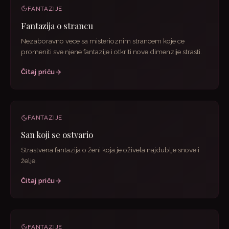
FANTAZIJE
Fantazija o strancu
Nezaboravno vece sa misterioznim strancem koje ce
promeniti sve njene fantazije i otkriti nove dimenzije strasti.
Čitaj priču
FANTAZIJE
San koji se ostvario
Strastvena fantazija o ženi koja je oživela najdublje snove i
želje.
Čitaj priču
FANTAZIJE