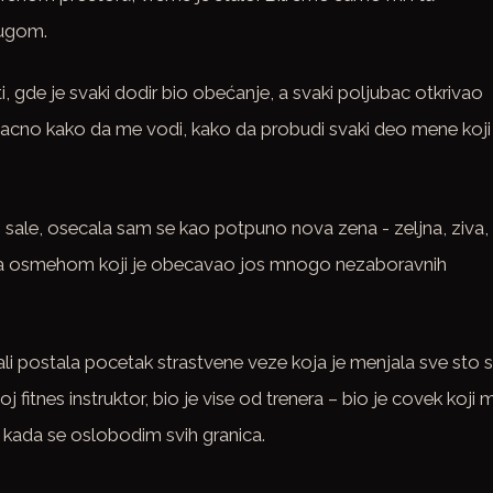
rugom.
ti, gde je svaki dodir bio obećanje, a svaki poljubac otkrivao
tacno kako da me vodi, kako da probudi svaki deo mene koji
es sale, osecala sam se kao potpuno nova zena - zeljna, ziva,
, sa osmehom koji je obecavao jos mnogo nezaboravnih
ali postala pocetak strastvene veze koja je menjala sve sto
 fitnes instruktor, bio je vise od trenera – bio je covek koji 
 kada se oslobodim svih granica.