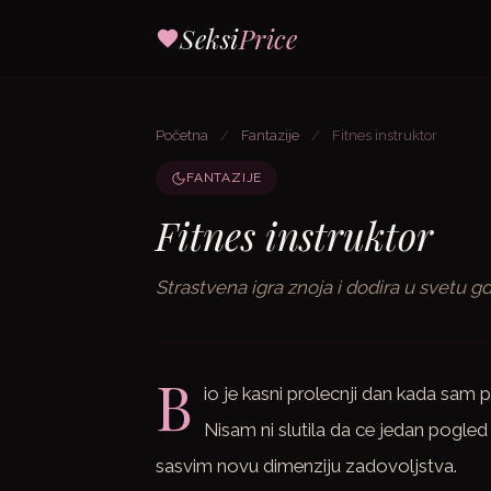
Seksi
Price
Početna
/
Fantazije
/
Fitnes instruktor
FANTAZIJE
Fitnes instruktor
Strastvena igra znoja i dodira u svetu g
B
io je kasni prolecnji dan kada sam pr
Nisam ni slutila da ce jedan pogled 
sasvim novu dimenziju zadovoljstva.