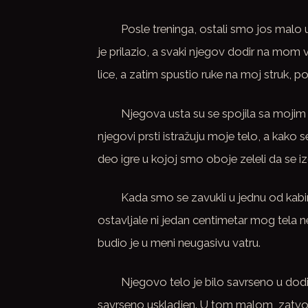
Posle treninga, ostali smo jos malo u
je prilazio, a svaki njegov dodir na mom 
lice, a zatim spustio ruke na moj struk, p
Njegova usta su se spojila sa mojim u
njegovi prsti istražuju moje telo, a kako 
deo igre u kojoj smo oboje zeleli da se 
Kada smo se zavukli u jednu od kabin
ostavljale ni jedan centimetar mog tela 
budio je u meni neugasivu vatru.
Njegovo telo je bilo savrseno u dodi
savrseno uskladjen. U tom malom, zatvor