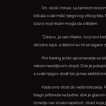
On, visok i mrsav, sa tamnom kosom k
isticala svaki mišić njegovog vitkog tel
izazov koji nisam mogla da odbijem.
"Zdravo, ja sam Marko, tvoj novi inst
ubrzano lupa, a dlanovi su mi se lagano zn
Prvi trening je bio upoznavanje sa te
nekom nevidljivom strasti. Dok je pokazi
a svaki njegov dodir bio je kao elektricni
Kada smo dosli do vežbi istezanja, Ma
blago pritisnute na butine, dok je glas
izmedju nas stvara napetost, strast koja 