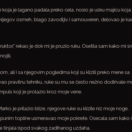
oja je lagano padala preko cela, nosio je usku majicu koja 
a. Njegov osmeh, blago zavodljiv i samouveren, delovao je ka
ruktor," rekao je dok mi je pruzio ruku. Osetila sam kako mi s
ojili.
lom, ali i sa njegovim pogledima koji su klizili preko mene sa
vao pravilnu tehniku, ruke su mu se često nežno dodirivale m
 impuls koji je prolazio kroz moje vene.
rko je prilazio blize, njegove ruke su klizile niz moje noge,
om punim topline usmeravao moje pokrete. Osecala sam kako 
je tinjala ispod svakog zadihanog uzdaha.