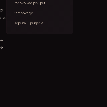
Ponovo kao prvi put
ko
Kampovanje
i je
Dopuna ili punjenje
ko
je