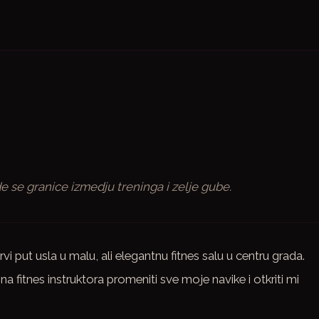
de se granice izmedju treninga i zelje gube.
vi put usla u malu, ali elegantnu fitnes salu u centru grada.
na fitnes instruktora promeniti sve moje navike i otkriti mi