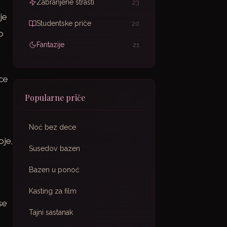
Zabranjene strasti
23
je
Studentske priče
20
o
Fantazije
21
rce
Popularne priče
Noć bez dece
oje,
Susedov bazen
Bazen u ponoć
Kasting za film
se
Tajni sastanak