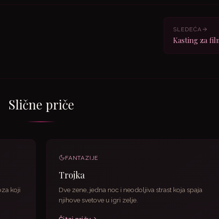
SLEDEĆA
Kasting za fi
Slične priče
FANTAZIJE
Trojka
za koji
Dve zene, jedna noc i neodoljiva strast koja spaja
njihove svetove u igri zelje.