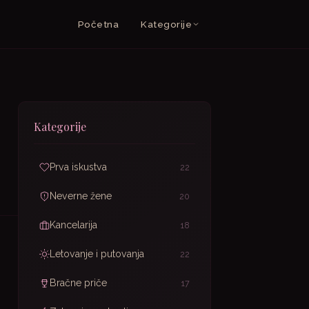
Početna
Kategorije
Kategorije
Prva iskustva
22
Neverne žene
20
Kancelarija
18
Letovanje i putovanja
22
Bračne priče
17