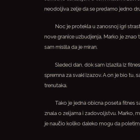
neodoljiva zelje da se predamo jedno d
Noc je protekla u zanosnoj igri stras
nove granice uzbudjenja. Marko je znao 
sam mislila da je miran.
Sledeci dan, dok sam izlazila iz fitn
spremna za svaki izazov. A on je bio tu
trenutaka.
Tako je jedna obicna poseta fitnes s
znala o zeljama i zadovoljstvu. Marko, moj
je naučio koliko daleko mogu da poletim