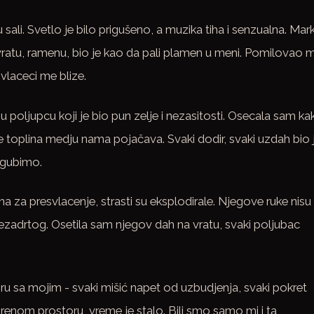
 sali. Svetlo je bilo prigušeno, a muzika tiha i senzualna. Mar
vratu, ramenu, bio je kao da pali plamen u meni. Pomilovao m
ovlaceci me blize.
 poljupcu koji je bio pun zelje i nezasitosti. Osecala sam ka
se toplina medju nama pojačava. Svaki dodir, svaki uzdah bio 
izgubimo.
a za presvlacenje, strasti su eksplodirale. Njegove ruke nisu
nezadrtog. Osetila sam njegov dah na vratu, svaki poljubac
ru sa mojim - svaki mišić napet od uzbudjenja, svaki pokret
enom prostoru, vreme je stalo. Bili smo samo mi i ta