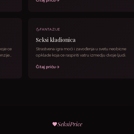
Čitaj priču
FANTAZIJE
Seksi kladionica
oje ce
Strastvena igra moći i zavođenja u svetu neobicne
enzije
opklade koja ce raspiriti vatru izmedju dvoje ljudi.
Čitaj priču
SeksiPrice