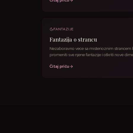
Čitaj priču
FANTAZIJE
Fantazija o strancu
Nezaboravno vece sa misterioznim strancem k
promeniti sve njene fantazije i otkriti nove dim
strasti.
Čitaj priču