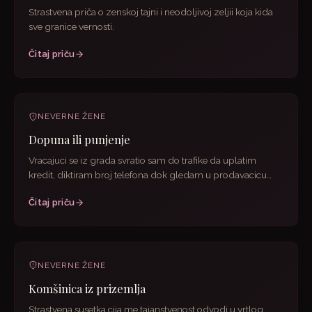
Strastvena priča o zenskoj tajni i neodoljivoj zeljii koja kida
sve granice vernosti.
Čitaj priču
NEVERNE ŽENE
Dopuna ili punjenje
Vracajuci se iz grada svratio sam do trafike da uplatim
kredit, diktiram broj telefona dok gledam u prodavacicu
koja je...
Čitaj priču
NEVERNE ŽENE
Komšinica iz prizemlja
Strastvena susetka cija me tajanstvenost odvodi u vrtlog