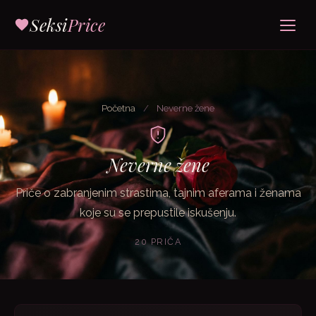
Seksi
Price
Početna
/
Neverne žene
Neverne žene
Priče o zabranjenim strastima, tajnim aferama i ženama
koje su se prepustile iskušenju.
20 PRIČA