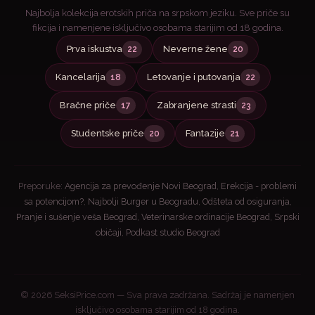
Najbolja kolekcija erotskih priča na srpskom jeziku. Sve priče su
fikcija i namenjene isključivo osobama starijim od 18 godina.
Prva iskustva
Neverne žene
22
20
Kancelarija
Letovanje i putovanja
18
22
Bračne priče
Zabranjene strasti
17
23
Studentske priče
Fantazije
20
21
Preporuke:
Agencija za prevođenje Novi Beograd
,
Erekcija - problemi
sa potencijom?
,
Najbolji Burger u Beogradu
,
Odšteta od osiguranja
,
Pranje i sušenje veša Beograd
,
Veterinarske ordinacije Beograd
,
Srpski
običaji
,
Podkast studio Beograd
© 2026 SeksiPrice.com — Sva prava zadržana. Sadržaj je namenjen
isključivo osobama starijim od 18 godina.