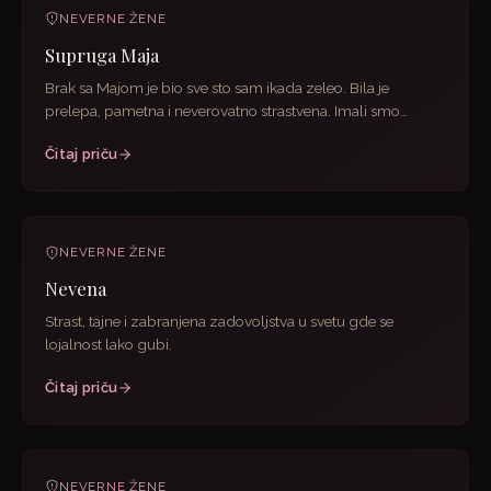
NEVERNE ŽENE
Supruga Maja
Brak sa Majom je bio sve sto sam ikada zeleo. Bila je
prelepa, pametna i neverovatno strastvena. Imali smo
trideset...
Čitaj priču
NEVERNE ŽENE
Nevena
Strast, tajne i zabranjena zadovoljstva u svetu gde se
lojalnost lako gubi.
Čitaj priču
NEVERNE ŽENE