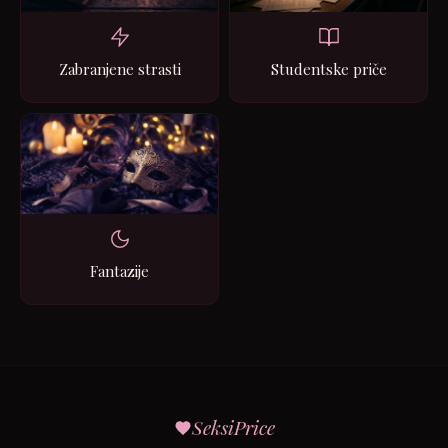
Zabranjene strasti
Studentske priče
Fantazije
SeksiPrice