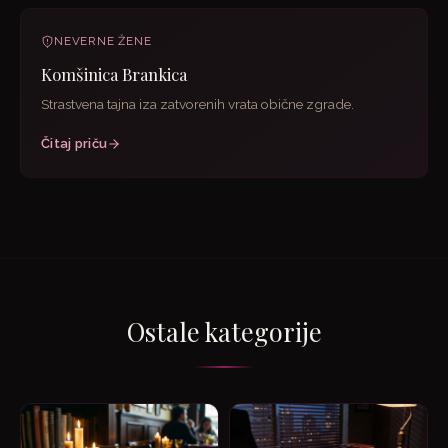
NEVERNE ŽENE
Komšinica Brankica
Strastvena tajna iza zatvorenih vrata obične zgrade.
Čitaj priču
Ostale kategorije