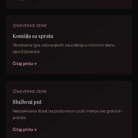
NEVERNE ŽENE
Komšija sa sprata
Strastvena igra zabranjenih zavođenja u mirnom stanu
ispod tavanice.
Čitaj priču
NEVERNE ŽENE
Službeni put
Neocekivana strast na poslovnom putu menja sve granice i
pravila.
Čitaj priču