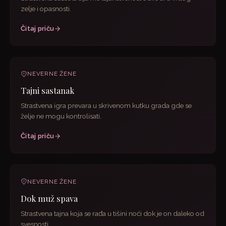
zelje i opasnosti.
Čitaj priču
NEVERNE ŽENE
Tajni sastanak
Strastvena igra prevara u skrivenom kutku grada gde se
želje ne mogu kontrolisati.
Čitaj priču
NEVERNE ŽENE
Dok muž spava
Strastvena tajna koja se rađa u tišini noći dok je on daleko od
svesnosti.