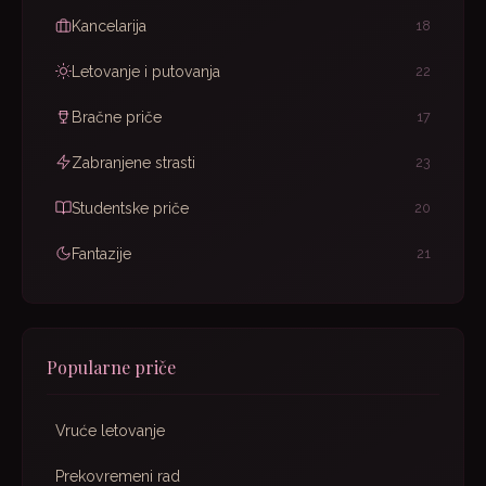
Kancelarija
18
Letovanje i putovanja
22
Bračne priče
17
Zabranjene strasti
23
Studentske priče
20
Fantazije
21
Popularne priče
Vruće letovanje
Prekovremeni rad