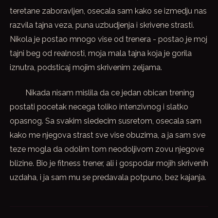
teretane zaboravljen, osecala sam kako se izmedju nas
razvila tajna veza, puna uzbudjenja i skrivene strasti.
Nikola je postao mnogo vise od trenera - postao je moj
tajni beg od realnosti, moja mala tajna koja je gorila
iznutra, podsticaj mojim skrivenim zeljama.
Nikada nisam mislila da ce jedan obican trening
postati pocetak necega toliko intenzivnog i slatko
opasnog. Sa svakim sledecim susretom, osecala sam
kako me njegova strast sve vise obuzima, a ja sam sve
teze mogla da odolim tom neodoljivom zovu njegove
blizine. Bio je fitness trener, ali i gospodar mojih skrivenih
uzdaha, i ja sam mu se predavala potpuno, bez kajanja.