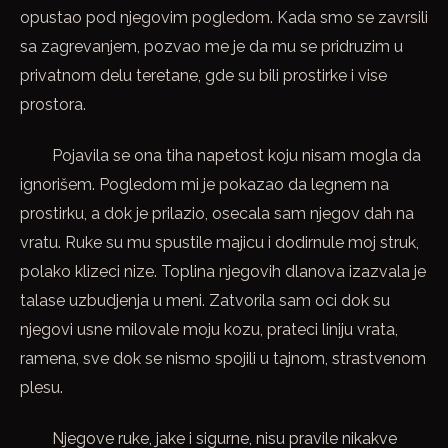
opustao pod njegovim pogledom. Kada smo se zavrsili
sa zagrevanjem, pozvao me je da mu se pridruzim u
privatnom delu teretane, gde su bili prostirke i vise
prostora.
Pojavila se ona tiha napetost koju nisam mogla da
ignorišem. Pogledom mi je pokazao da legnem na
prostirku, a dok je prilazio, osecala sam njegov dah na
vratu. Ruke su mu spustile majicu i dodirnule moj struk,
polako klizeci nize. Toplina njegovih dlanova izazvala je
talase uzbudjenja u meni. Zatvorila sam oci dok su
njegovi usne milovale moju kozu, prateci liniju vrata,
ramena, sve dok se nismo spojili u tajnom, strastvenom
plesu.
Njegove ruke, jake i sigurnе, nisu pravile nikakve