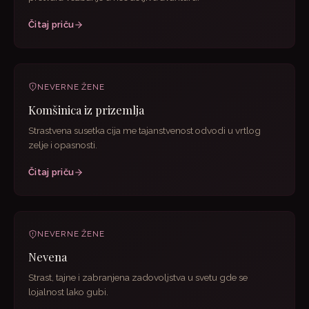
Čitaj priču
NEVERNE ŽENE
Komšinica iz prizemlja
Strastvena susetka cija me tajanstvenost odvodi u vrtlog
zelje i opasnosti.
Čitaj priču
NEVERNE ŽENE
Nevena
Strast, tajne i zabranjena zadovoljstva u svetu gde se
lojalnost lako gubi.