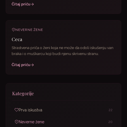
Čitaj priču
NEVERNE ŽENE
Ceca
Strastvena priča o ženi koja ne može da odoli iskušenju van
braka i o muškarcu koji budi njenu skrivenu stranu.
Čitaj priču
Kategorije
Prva iskustva
22
Neverne žene
20