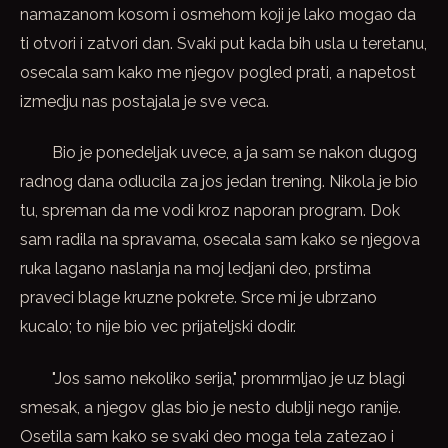
namazanom kosom i osmehom koji je lako mogao da
ti otvori i zatvori dan. Svaki put kada bih usla u teretanu,
osecala sam kako me njegov pogled prati, a napetost
izmedju nas postajala je sve veca.
Bio je ponedeljak uvece, a ja sam se nakon dugog
radnog dana odlucila za jos jedan trening. Nikola je bio
tu, spreman da me vodi kroz naporan program. Dok
sam radila na spravama, osecala sam kako se njegova
ruka lagano naslanja na moj ledjani deo, prstima
praveci blage kruzne pokrete. Srce mi je ubrzano
kucalo; to nije bio vec prijateljski dodir.
"Jos samo nekoliko serija," promrmljao je uz blagi
smesak, a njegov glas bio je nesto dublji nego ranije.
Osetila sam kako se svaki deo moga tela zatezao i