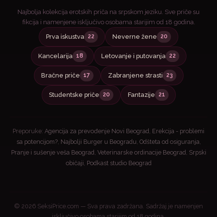
Najbolja kolekcija erotskih priča na srpskom jeziku. Sve priče su
fikcija i namenjene isključivo osobama starijim od 18 godina.
Prva iskustva
Neverne žene
22
20
Kancelarija
Letovanje i putovanja
18
22
Bračne priče
Zabranjene strasti
17
23
Studentske priče
Fantazije
20
21
Preporuke:
Agencija za prevođenje Novi Beograd
,
Erekcija - problemi
sa potencijom?
,
Najbolji Burger u Beogradu
,
Odšteta od osiguranja
,
Pranje i sušenje veša Beograd
,
Veterinarske ordinacije Beograd
,
Srpski
običaji
,
Podkast studio Beograd
© 2026 SeksiPrice.com — Sva prava zadržana. Sadržaj je namenjen
isključivo osobama starijim od 18 godina.