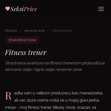
Seksi
Price
Početna
/
Neverne žene
/
Fitness trener
NEVERNE ŽENE
Fitness trener
Strastvena avantura sa fitness trenerom probudila je
skrivene zelje i tajne zelje neverne zene.
R
adila sam u velikom preduzecu kao menadzerka,
ali vec duze vreme vrsila se u mojoj glavi jedna
misao - moj fitness trener, Nikola. Visok, snazan, sa