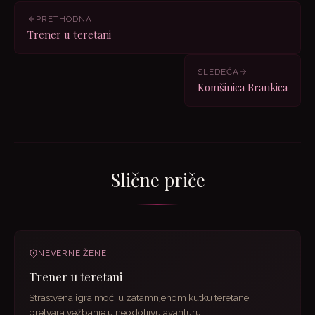
PRETHODNA
Trener u teretani
SLEDEĆA
Komšinica Brankica
Slične priče
NEVERNE ŽENE
Trener u teretani
Strastvena igra moći u zatamnjenom kutku teretane
pretvara vežbanje u neodoljivu avanturu.