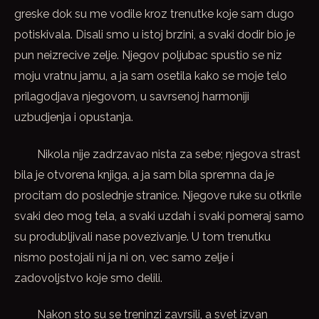
greske dok su me vodile kroz trenutke koje sam dugo
potiskivala. Disali smo u istoj brzini, a svaki dodir bio je
pun neizrecive zelje. Njegov poljubac spustio se niz
moju vratnu jamu, a ja sam osetila kako se moje telo
prilagodjava njegovom, u savrsenoj harmoniji
uzbudjenja i opustanja.
Nikola nije zadrzavao nista za sebe; njegova strast
bila je otvorena knjiga, a ja sam bila spremna da je
procitam do poslednje stranice. Njegove ruke su otkrile
svaki deo mog tela, a svaki uzdah i svaki pomeraj samo
su produbljivali nase povezivanje. U tom trenutku
nismo postojali ni ja ni on, vec samo zelje i
zadovoljstvo koje smo delili.
Nakon sto su se treninzi zavrsili, a svet izvan