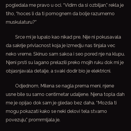
pogledala me pravo u oci. “Vidim da si ozbiljan,” rekla je
tiho, “hoces li da ti pomognem da bolje razumemo
muskulaturu?”
Srce mi je lupalo kao nikad pre. Nije ni pokusavala
da sakrije privlacnost koja je izmedju nas tinjala vec
neko vreme. Skinuo sam sakoa i seo pored nje na klupu.
Njeni prsti su lagano prelazili preko mojih ruku dok mi je
objasnjavala detalje, a svaki dodir bio je elektricni.
Odjednom, Milena se nagla prema meni, njene
usne bile su samo centimetar udaljene. Njena topla dah
me je opijao dok sam je gledao bez daha. “Mozda ti
mogu pokazati kako se neki delovi tela stvarno
povezuju,” promrmljala je.