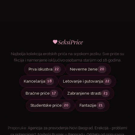
SeksiPrice
Najbolja kolekcija erotskih priča na srpskom jeziku. Sve priče su
fikcija i namenjene isključivo osobama starijim od 18 godina.
Prva iskustva
Neverne žene
22
20
Kancelarija
Letovanje i putovanja
18
22
Bračne priče
Zabranjene strasti
17
23
Studentske priče
Fantazije
20
21
Preporuke:
Agencija za prevođenje Novi Beograd
,
Erekcija - problemi
sa potencijom?
,
Najbolji Burger u Beogradu
,
Odšteta od osiguranja
,