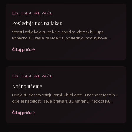
STUDENTSKE PRIČE
Poslednja noć na faksu
Strast i zelje koje su se krile ispod studentskih klupa
konačno su izasle na videlo u poslednjoj noći njihove...
Čitaj priču
STUDENTSKE PRIČE
Noćno učenje
Dvoje studenata ostaju sami u biblioteci u nocnom terminu,
gde se napetost i zelje pretvaraju u vatrenu i neodoljivu...
Čitaj priču