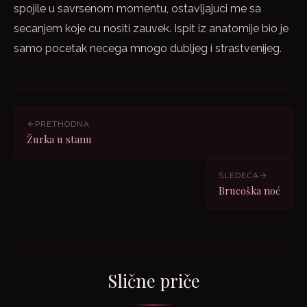
spojile u savrsenom momentu, ostavljajuci me sa
secanjem koje cu nositi zauvek. Ispit iz anatomije bio je
samo pocetak necega mnogo dubljeg i strastvenijeg.
PRETHODNA
Žurka u stanu
SLEDEĆA
Brucoška noć
Slične priče