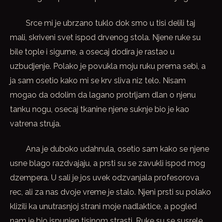
Srce mi je ubrzano tuklo dok smo u tisi delili taj
mali, skriveni svet ispod drvenog stola. Njene ruke su
bile tople i sigurne, a osecaj dodira je rastao u
uzbudjenje. Polako je povukla moju ruku prema sebi, a
ja sam osetio kako mi se krv sliva niz telo. Nisam
mogao da odolim da lagano protrljam dlan o njenu
tanku nogu, osecaj tkanine njene suknje bio je kao
vatrena struja.
Ana je duboko udahnula, osetio sam kako se njene
usne blago razdvajaju, a prsti su se zavukli ispod mog
dzempera. U sali je jos uvek odzvanjala profesorova
rec, ali za nas dvoje vreme je stalo. Njeni prsti su polako
klizili ka unutrasnjoj strani moje nadlaktice, a pogled
nam je bio ispunjen tisinom strasti. Ruke su se susrele