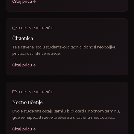
Čitaj priču
STUDENTSKE PRIČE
Čitaonica
Tajanstvena noc u studentskoj citaonici donosi neodoljivu
privlacnost i skrivene zelje.
Čitaj priču
STUDENTSKE PRIČE
Noćno učenje
Dvoje studenata ostaju sami u biblioteci u nocnom terminu,
gde se napetost i zelje pretvaraju u vatrenu i neodoljivu...
Čitaj priču