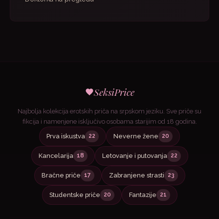
SeksiPrice
Najbolja kolekcija erotskih priča na srpskom jeziku. Sve priče su
fikcija i namenjene isključivo osobama starijim od 18 godina.
Prva iskustva
Neverne žene
22
20
Kancelarija
Letovanje i putovanja
18
22
Bračne priče
Zabranjene strasti
17
23
Studentske priče
Fantazije
20
21