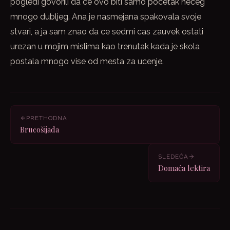
pogledi govorili da ce ovo biti samo pocetak neceg
mnogo dubljeg. Ana je nasmejana spakovala svoje
stvari, a ja sam znao da ce sedmi cas zauvek ostati
urezan u mojim mislima kao trenutak kada je skola
postala mnogo vise od mesta za ucenje.
PRETHODNA
Brucošijada
SLEDEĆA
Domaća lektira