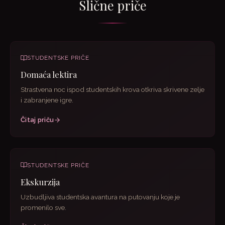
Slične priče
STUDENTSKE PRIČE
Domaća lektira
Strastvena noc ispod studentskih krova otkriva skrivene zelje
i zabranjene igre.
Čitaj priču
STUDENTSKE PRIČE
Ekskurzija
Uzbudljiva studentska avantura na putovanju koje je
promenilo sve.