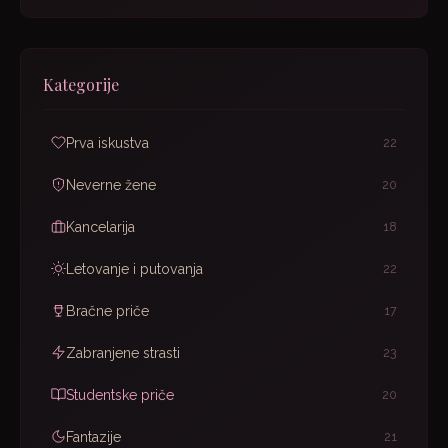
Kategorije
Prva iskustva
22
Neverne žene
20
Kancelarija
18
Letovanje i putovanja
22
Bračne priče
17
Zabranjene strasti
23
Studentske priče
20
Fantazije
21