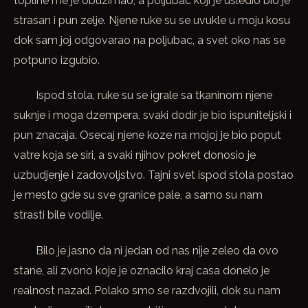
topline me je obuzimao, a poljubac koji je usledio bio je
strasan i pun zelje. Njene ruke su se uvukle u moju kosu
dok sam joj odgovarao na poljubac, a svet oko nas se
potpuno izgubio.
Ispod stola, ruke su se igrale sa tkaninom njene
suknje i moga dzempera, svaki dodir je bio ispuniteljski i
pun znacaja. Osecaj njene koze na mojoj je bio poput
vatre koja se siri, a svaki njihov pokret donosio je
uzbudjenje i zadovoljstvo. Tajni svet ispod stola postao
je mesto gde su sve granice pale, a samo su nam
strasti bile vodilje.
Bilo je jasno da ni jedan od nas nije zeleo da ovo
stane, ali zvono koje je oznacilo kraj casa donelo je
realnost nazad. Polako smo se razdvojili, dok su nam