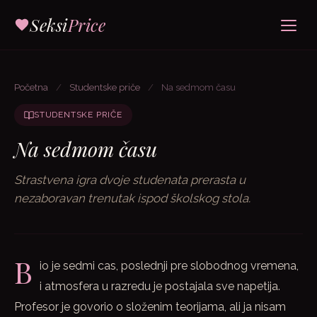
Seksi
Price
Početna
/
Studentske priče
/
Na sedmom času
STUDENTSKE PRIČE
Na sedmom času
Strastvena igra dvoje studenata prerasta u
nezaboravan trenutak ispod školskog stola.
B
io je sedmi cas, poslednji pre slobodnog vremena,
i atmosfera u razredu je postajala sve napetija.
Profesor je govorio o složenim teorijama, ali ja nisam