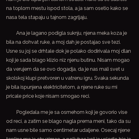
na toplom mestu ispod stola, a ja sam osetio kako se
nasa tela stapaju u tajnom zagrljaju.
Ana je lagano podigla suknju, njena meka koza je
bila na dohvat ruke, a moj dah je postajao sve tezi.
Usne su joj se drhtale dok je polako dodirivala moj dlan
koji je sada blago klizio niz njenu butinu. Nisam mogao
da verujem da se ovo dogadja, da je nas mali svet u
skolskoj klupi pretvoren u vatrenu igru. Svaka sekunda
je bila ispunjena elektricitetom, a njene ruke su mi
pricale price koje nisam smogao reci.
Pogledala me je sa osmehom koji je govorio vise
od reci, a zatim se blago nagla prema meni, tako da su
nam usne bile samo centimetar udaljene. Osecaj njene