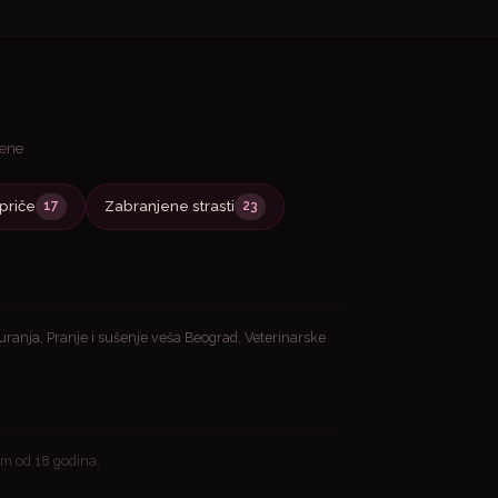
jene
priče
Zabranjene strasti
17
23
guranja
,
Pranje i sušenje veša Beograd
,
Veterinarske
m od 18 godina.