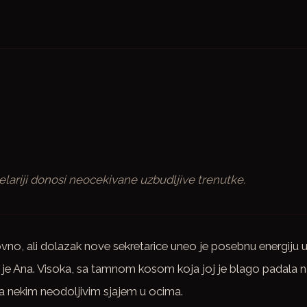
elariji donosi neocekivane uzbudljive trenutke.
zazovno, ali dolazak nove sekretarice uneo je posebnu energiju 
e Ana. Visoka, sa tamnom kosom koja joj je blago padala 
sa nekim neodoljivim sjajem u ocima.