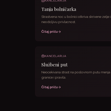
KANCELARIJA
Tanja bolničarka
Strastvena noc u bolnici otkriva skrivene zelje i
neodoljivu privlacnost.
Čitaj priču
KANCELARIJA
Službeni put
Neocekivana strast na poslovnom putu menja
granice i pravila.
Čitaj priču