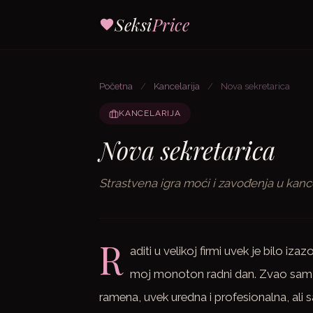
Seksi
Price
Početna
/
Kancelarija
/
Nova sekretarica
KANCELARIJA
Nova sekretarica
Strastvena igra moći i zavođenja u kanc
R
aditi u velikoj firmi uvek je bilo i
moj monoton radni dan. Zvao sam j
ramena, uvek uredna i profesionalna, ali 