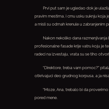
Prvi put sam je ugledao dok je ulazil
pravim mestima, i crnu usku suknju koja je
a misli su odmah krenule u zabranjenim p
Nakon nekoliko dana razmenjivanja l
profesionalne fasade krije vatru koju je
radeci na izvestaju, vrata su se tiho otvo
“Direktore, treba vam pomoc?” pitala 
otkrivajuci deo grudnog korpusa, a ja ni
“Moze, Ana, trebalo bi da proverimo
pored mene.