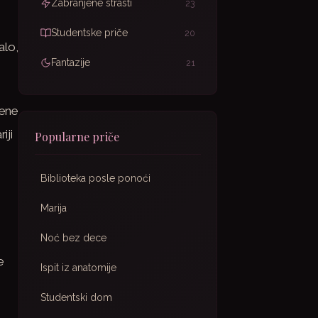
Zabranjene strasti
23
Studentske priče
20
alo,
Fantazije
21
jene
iji
Popularne priče
Biblioteka posle ponoći
Marija
Noć bez dece
e
Ispit iz anatomije
Studentski dom