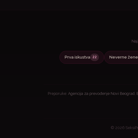
Naj
Prva iskustva
Neverne žene
22
Preporuke:
Agencija za prevođenje Novi Beograd
,
© 2026 SeksiPr