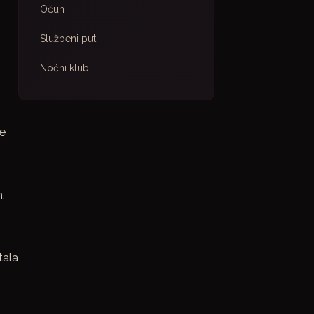
Očuh
Službeni put
Noćni klub
ke
.
tala