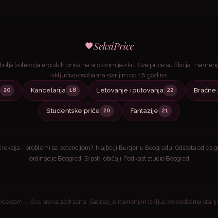
SeksiPrice
bolja kolekcija erotskih priča na srpskom jeziku. Sve priče su fikcija i namen
isključivo osobama starijim od 18 godina.
Kancelarija
Letovanje i putovanja
Bračne 
20
18
22
Studentske priče
Fantazije
20
21
Erekcija - problemi sa potencijom?
,
Najbolji Burger u Beogradu
,
Odšteta od osi
ordinacije Beograd
,
Srpski običaji
,
Podkast studio Beograd
ice.com — Sva prava zadržana. Sadržaj je namenjen isključivo osobama stariji