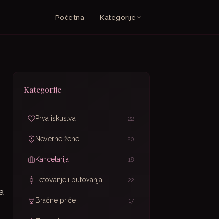
Početna
Kategorije
Kategorije
Prva iskustva
22
Neverne žene
20
Kancelarija
18
u
Letovanje i putovanja
22
na
Bračne priče
17