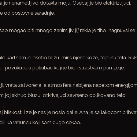
 je nenametljivo dotakla moju. Osecaj je bio elektrizujuci.
vise od poslovne saradnje.
sao mogao biti mnogo zanimljiviji,” rekla je tiho, nagnuvsi se
o kad sam je osetio blizu, miris njene koze, toplinu tela. Ru
povuku je u poljubac koji je bio i strastven i pun zelje.
iji, vrata zatvorena, a atmosfera nabijena napetom energijom
m joj skinuo bluzu, otkrivajuci savrseno oblikovano telo.
aj bliskosti i zelje nas je nosio dalje. Ana je sa lakocom prihva
dili ka vrhuncu koji sam dugo cekao.