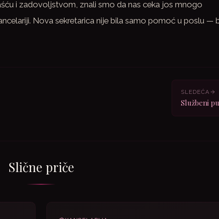
aśću i zadovoljstvom, znali smo da nas ceka jos mnogo
ancelariji. Nova sekretarica nije bila samo pomoć u poslu — b
SLEDEĆA
Službeni pu
Slične priče