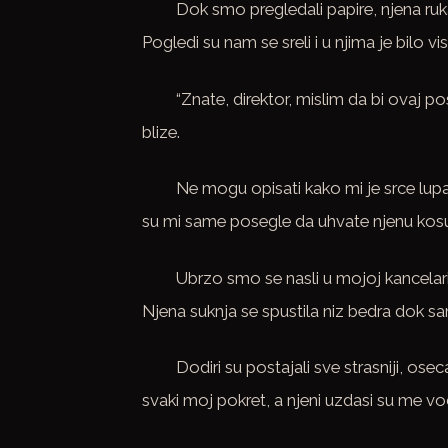
Dok smo pregledali papire, njena ruka
Pogledi su nam se sreli i u njima je bilo 
“Znate, direktor, mislim da bi ovaj po
blize.
Ne mogu opisati kako mi je srce lupal
su mi same posegle da uhvate njenu kosu i 
Ubrzo smo se nasli u mojoj kancelar
Njena suknja se spustila niz bedra dok sa
Dodiri su postajali sve strasniji, osec
svaki moj pokret, a njeni uzdasi su me vo