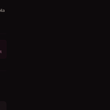
ila
t