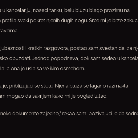
a u kancelariju, noseci tanku, belu bluzu blago prozirnu na
 pratila svaki pokret njenih dugih nogu. Srce mi je brze zakuc
ravcima.
jubaznosti i kratkih razgovora, postao sam svestan da iza n
 tesko obuzdati. Jednog popodneva, dok sam sedeo u kancelar
rila, a ona je usla sa velikim osmehom.
je, priblizujuci se stolu. Njena bluza se lagano razmakla
sam mogao da sakrijem kako mi je pogled lutao.
 neke dokumente zajedno,” rekao sam, pozivajuci je da sedn