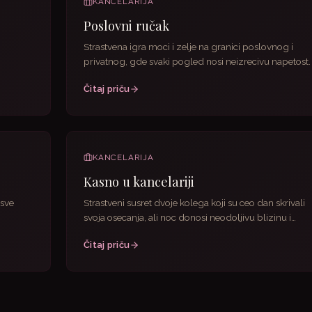
KANCELARIJA
Poslovni ručak
Strastvena igra moci i zelje na granici poslovnog i
privatnog, gde svaki pogled nosi neizrecivu napetost.
Čitaj priču
KANCELARIJA
Kasno u kancelariji
 sve
Strastveni susret dvoje kolega koji su ceo dan skrivali
svoja osecanja, ali noc donosi neodoljivu blizinu i
zivotnu...
Čitaj priču