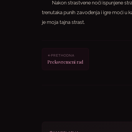
Nakon strastvene noči ispunjene str
trenutaka punih zavođenja i igre moći u k
je moja tajna strast.
PRETHODNA
Prekovremeni rad