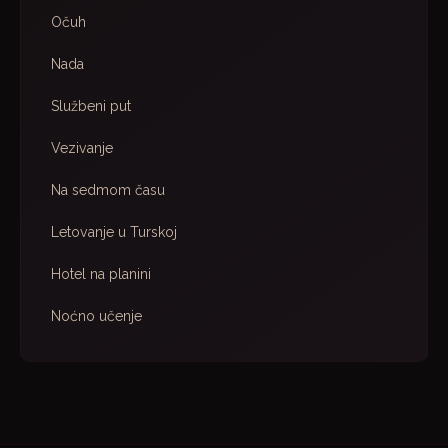
Očuh
Nada
Službeni put
Vezivanje
Na sedmom času
Letovanje u Turskoj
Hotel na planini
Noćno učenje