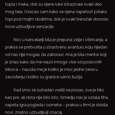
topla i meka, dok su njene ruke istrazivale svaki deo
mog tela. Osecao sam kako se njena napetost polako
topi pod mojim dodirima, dok je svaki trenutak donosio
nove uzbudljive senzacije.
Noc u kancelariji bila je prepuna zelje i otkrivanja, a
praksa se pretvorila u strastvenu avanturu koju nijedan
od nas nije mogao da zaboravi. Ana je bila mentor koji
je znao kako da me nauci mnogo vise od poslovnih
trikova – naucila me je koliko je moc jedne zene u
zavođenju i koliko su granice samo iluzija.
Kad smo se sutradan vratili na posao, sve je bilo
kao pre, ali nista nije bilo isto. Izmedju nas je ostala tiha,
napeta igra pogleda i osmeha – praksa u firmi je dobila
novi, znatno uzbudljiviji znacaj.