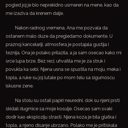
pogled joj je bio neprekidno usmeren na mene, kao da
me izaziva da krenem dalje.
Nakon radnog vremena, Ana me pozvala da
ostanem malo duze da pregledamo dokumente. U
praznoj kancelariji, atmosfera je postajala gustija i
teznija. Ona je polako prilazila, a ja sam osecao kako mi
srce lupa brze. Bez reci, uhvatila me je za struk i
povukla ka sebi. Njena usna se spustila na moju, meka i
topla, a ruke su joj lutale po mom telu sa sigurnoscu
iskusne zene.
Na stolu su ostali papiri neuredni, dok su njeni prsti
skidali dugmice sa moje kosulje. Osecao sam svaki
dodir kao eksploziju strasti. Njena koza je bila glatka i
topla, a njeno disanje ubrzano. Polako me je pritiskala