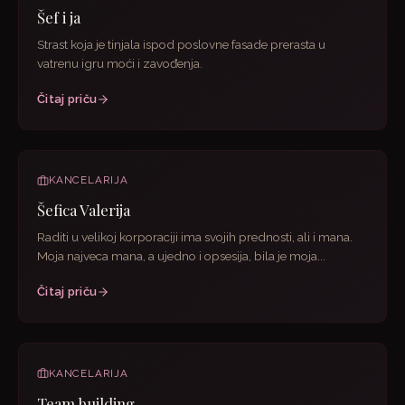
Šef i ja
Strast koja je tinjala ispod poslovne fasade prerasta u
vatrenu igru moći i zavođenja.
Čitaj priču
KANCELARIJA
Šefica Valerija
Raditi u velikoj korporaciji ima svojih prednosti, ali i mana.
Moja najveca mana, a ujedno i opsesija, bila je moja...
Čitaj priču
KANCELARIJA
Team building