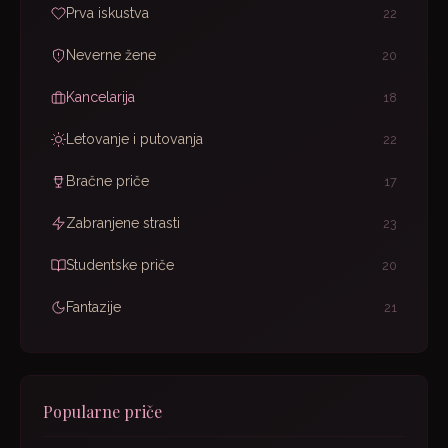
Prva iskustva
22
Neverne žene
20
Kancelarija
18
Letovanje i putovanja
22
Bračne priče
17
Zabranjene strasti
23
Studentske priče
20
Fantazije
21
Popularne priče