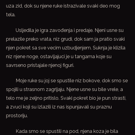
uza zid, dok su njene ruke istrazivale svaki deo mog
tela.
Usljedila je igra zavođenja i predaje. Njeni usne su
prelazile preko vrata, niz grudi, dok sam ja pratio svaki
njen pokret sa sve vecim uzbudjenjem. Suknja je klizila
niz njene noge, ostavljajuci je u tangama koje su
savrseno pristajale njenoj figuri.
Moje ruke su joj se spustile niz bokove, dok smo se
spojili u strasnom zagrljaju. Njene usne su bile vrele, a
telo me je zeljno pritislo. Svaki pokret bio je pun strasti,
a zvuci koji su izlazili iz nas ispunjavali su praznu
prostoriju.
Kada smo se spustili na pod, njena koza je bila