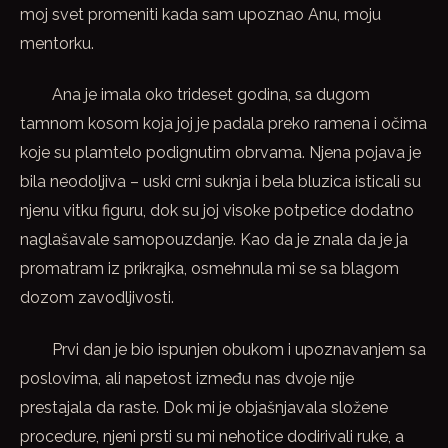
moj svet promeniti kada sam upoznao Anu, moju
mentorku.
Ana je imala oko trideset godina, sa dugom
tamnom kosom koja joj je padala preko ramena i očima
koje su plamtelo podignutim obrvama. Njena pojava je
bila neodoljiva – uski crni suknja i bela bluzica isticali su
njenu vitku figuru, dok su joj visoke potpetice dodatno
naglašavale samopouzdanje. Kao da je znala da je ja
promatram iz prikrajka, osmehnula mi se sa blagom
dozom zavodljivosti.
Prvi dan je bio ispunjen obukom i upoznavanjem sa
poslovima, ali napetost između nas dvoje nije
prestajala da raste. Dok mi je objašnjavala složene
procedure, njeni prsti su mi nehotice dodirivali ruke, a