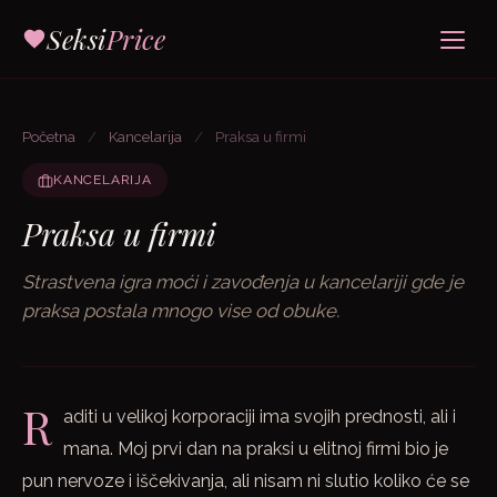
Seksi
Price
Početna
/
Kancelarija
/
Praksa u firmi
KANCELARIJA
Praksa u firmi
Strastvena igra moći i zavođenja u kancelariji gde je
praksa postala mnogo vise od obuke.
R
aditi u velikoj korporaciji ima svojih prednosti, ali i
mana. Moj prvi dan na praksi u elitnoj firmi bio je
pun nervoze i iščekivanja, ali nisam ni slutio koliko će se