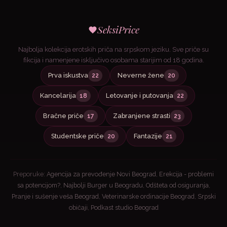
SeksiPrice
Najbolja kolekcija erotskih priča na srpskom jeziku. Sve priče su
fikcija i namenjene isključivo osobama starijim od 18 godina.
Prva iskustva
Neverne žene
22
20
Kancelarija
Letovanje i putovanja
18
22
Bračne priče
Zabranjene strasti
17
23
Studentske priče
Fantazije
20
21
Preporuke:
Agencija za prevođenje Novi Beograd
,
Erekcija - problemi
sa potencijom?
,
Najbolji Burger u Beogradu
,
Odšteta od osiguranja
,
Pranje i sušenje veša Beograd
,
Veterinarske ordinacije Beograd
,
Srpski
običaji
,
Podkast studio Beograd