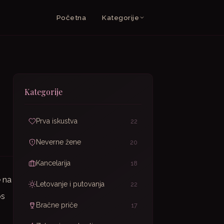
Početna
Kategorije
Kategorije
Prva iskustva
22
Neverne žene
20
Kancelarija
18
e na
Letovanje i putovanja
22
os
Bračne priče
17