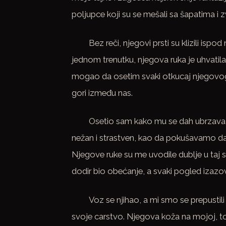
poljupce koji su se mešali sa šapatima i
Bez reči, njegovi prsti su klizili isp
jednom trenutku, njegova ruka je uhvatila
mogao da osetim svaki otkucaj njegovog s
gori između nas.
Osetio sam kako mu se dah ubrzava d
nežan i strastven, kao da pokušavamo d
Njegove ruke su me uvodile dublje u taj sv
dodir bio obećanje, a svaki pogled izazov
Voz se njihao, a mi smo se prepustil
svoje carstvo. Njegova koža na mojoj, topl