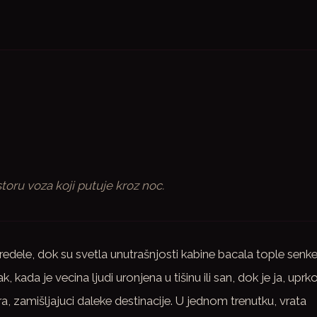
oru voza koji putuje kroz noc.
edele, dok su svetla unutrašnjosti kabine bacala tople senk
, kada je vecina ljudi uronjena u tišinu ili san, dok je ja, uprk
, zamišljajuci daleke destinacije. U jednom trenutku, vrata