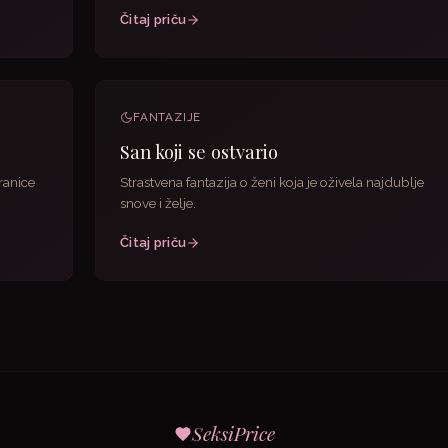
Čitaj priču
FANTAZIJE
San koji se ostvario
ranice
Strastvena fantazija o ženi koja je oživela najdublje
snove i želje.
Čitaj priču
SeksiPrice