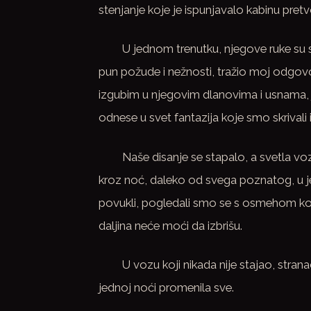
stenjanje koje je ispunjavalo kabinu pretv
U jednom trenutku, njegove ruke su se
pun požude i nežnosti, tražio moj odgov
izgubim u njegovim dlanovima i usnama, j
odnese u svet fantazija koje smo skrivali i
Naše disanje se stapalo, a svetla v
kroz noć, daleko od svega poznatog, u j
povukli, pogledali smo se s osmehom koj
daljina neće moći da izbrišu.
U vozu koji nikada nije stajao, stran
jednoj noći promenila sve.