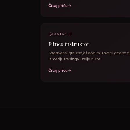
Čitaj priču
FANTAZIJE
Fitnes instruktor
Strastvena igra znoja i dodira u svetu gde se g
izmedju treninga i zelje gube.
Čitaj priču