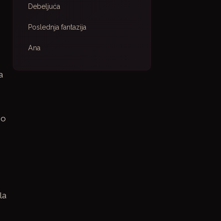
Debeljuća
Poslednja fantazija
Ana
a
no
la