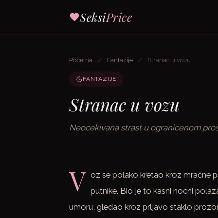
Seksi
Price
Početna
/
Fantazije
/
Stranac u vozu
FANTAZIJE
Stranac u vozu
Neocekivana strast u ogranicenom prost
V
oz se polako kretao kroz mračne pr
putnike. Bio je to kasni nocni polazak
umoru, gledao kroz prljavo staklo prozora