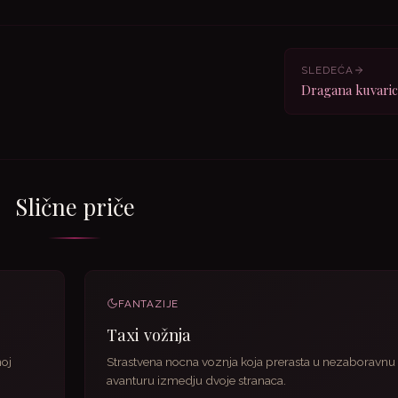
SLEDEĆA
Dragana kuvaric
Slične priče
FANTAZIJE
Taxi vožnja
noj
Strastvena nocna voznja koja prerasta u nezaboravnu
avanturu izmedju dvoje stranaca.