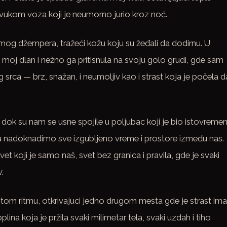
 zvukom voza koji je neumorno jurio kroz noć.
od mog džempera, tražeći kožu koju su žeđali da dodirnu. U
 moj dlan i nežno ga pritisnula na svoju golo grudi, gde sam
rca — brz, snažan, i neumoljiv kao i strast koja je počela d
ok su nam se usne spojile u poljubac koji je bio istovreme
a nadoknadimo sve izgubljeno vreme i prostore između nas.
et koji je samo naš, svet bez granica i pravila, gde je svaki
.
i tom ritmu, otkrivajuci jedno drugom mesta gde je strast ima
ina koja je pržila svaki milimetar tela, svaki uzdah i tiho