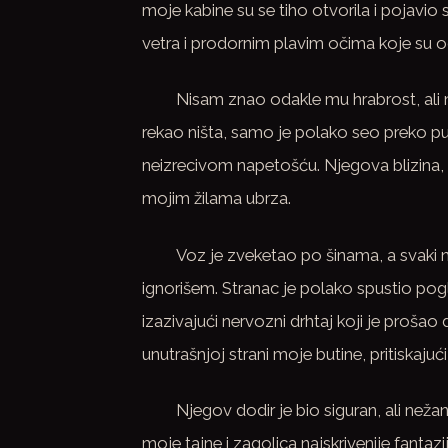
moje kabine su se tiho otvorila i pojav
vetra i prodornim plavim očima koje su 
Nisam znao odakle mu hrabrost, ali n
rekao ništa, samo je polako seo preko pu
neizrecivom napetošću. Njegova blizina, m
mojim žilama ubrza.
Voz je zveketao po šinama, a svaki 
ignorišem. Stranac je polako spustio pog
izazivajući nervozni drhtaj koji je proša
unutrašnjoj strani moje butine, pritiskajuć
Njegov dodir je bio siguran, ali neža
moje tajne i zagolica najskrivenije fantazi