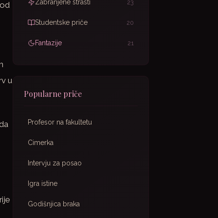
Zabranjene strasti
23
 od
Studentske priče
20
Fantazije
21
m
rv u
Popularne priče
Profesor na fakultetu
 da
Cimerka
Intervju za posao
Igra istine
ije
Godišnjica braka