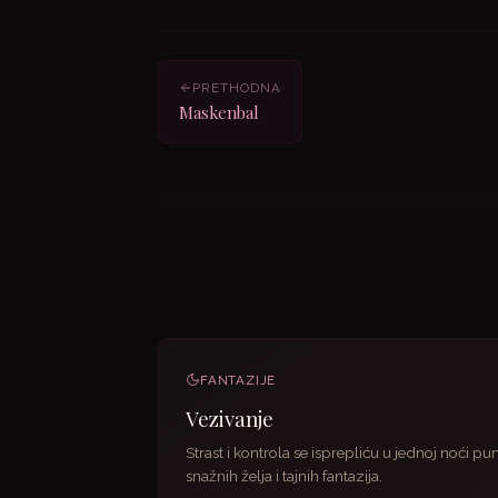
PRETHODNA
Maskenbal
FANTAZIJE
Vezivanje
Strast i kontrola se isprepliću u jednoj noći pu
snažnih želja i tajnih fantazija.