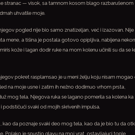
io se stranac — visok, sa tamnom kosom blago razbarušenom
odmah uhvatile moje.
jegov pogled nije bio samo znatizeljan, već i izazovan. Nije
ta mene, a tišina je postala gotovo opipljiva, nabijena neko
iris kože i lagan dodir ruke na mom kolenu učinili su da se k
njegov pokret rasplamsao je u meni želju koju nisam mogao
led na moje usne i zatim ih nežno dodirnuo vrhom prsta,
o duž mog tela. Njegova ruka se lagano pomerila sa kolena ka
i i podstičući svaki od mojih skrivenih impulsa.
n, kao da poznaje svaki deo mog tela, kao da je bio tu da otkr
je. Polako je spustio glavu na moj vrat, ostavljajuci tople