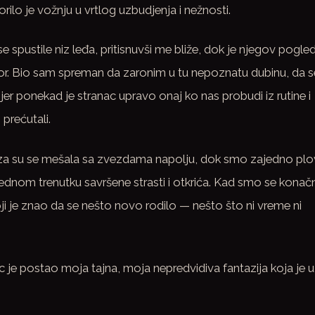
orilo je vožnju u vrtlog uzbudjenja i nežnosti.
 spustile niz leđa, pritisnuvši me bliže, dok je njegov pogled
or. Bio sam spreman da zaronim u tu nepoznatu dubinu, da s
er ponekad je stranac upravo onaj ko nas probudi iz rutine i
 prećutali.
oza su se mešala sa zvezdama napolju, dok smo zajedno plov
ednom trenutku savršene strasti i otkrića. Kad smo se konač
i je znao da se nešto novo rodilo — nešto što ni vreme ni
ac je postao moja tajna, moja nepredvidiva fantazija koja je u