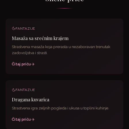
FANTAZIJE
Masaža sa srećnim krajem
Strastvena masaža koja prerasta u nezaboravan trenutak
zadovoljstva i strasti.
Čitaj priču
FANTAZIJE
Dragana kuvarica
Strastvena igra zeljnih pogleda i ukusa u toplini kuhinje.
Čitaj priču