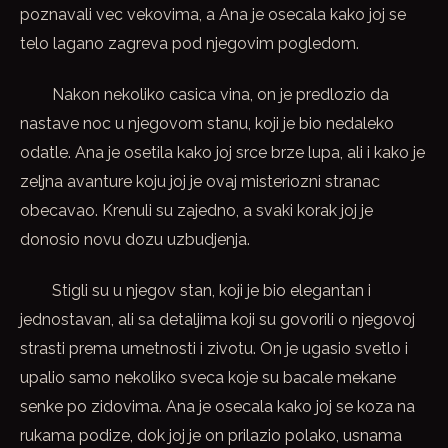
poznavali vec vekovima, a Ana je osecala kako joj se
telo lagano zagreva pod njegovim pogledom.
Nakon nekoliko casica vina, on je predlozio da
nastave noc u njegovom stanu, koji je bio nedaleko
odatle. Ana je osetila kako joj srce brze lupa, ali i kako je
zeljna avanture koju joj je ovaj misteriozni stranac
obecavao. Krenuli su zajedno, a svaki korak joj je
donosio novu dozu uzbudjenja.
Stigli su u njegov stan, koji je bio elegantan i
jednostavan, ali sa detaljima koji su govorili o njegovoj
strasti prema umetnosti i zivotu. On je ugasio svetlo i
upalio samo nekoliko sveca koje su bacale mekane
senke po zidovima. Ana je osecala kako joj se koza na
rukama podize, dok joj je on prilazio polako, usnama