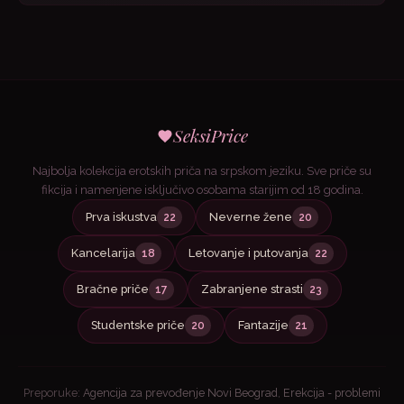
SeksiPrice
Najbolja kolekcija erotskih priča na srpskom jeziku. Sve priče su
fikcija i namenjene isključivo osobama starijim od 18 godina.
Prva iskustva
Neverne žene
22
20
Kancelarija
Letovanje i putovanja
18
22
Bračne priče
Zabranjene strasti
17
23
Studentske priče
Fantazije
20
21
Preporuke:
Agencija za prevođenje Novi Beograd
,
Erekcija - problemi