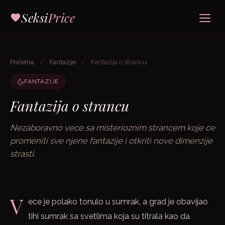
Seksi
Price
Početna
/
Fantazije
/
Fantazija o strancu
FANTAZIJE
Fantazija o strancu
Nezaboravno vece sa misterioznim strancem koje ce
promeniti sve njene fantazije i otkriti nove dimenzije
strasti.
V
ece je polako tonulo u sumrak, a grad je obavijao
tihi sumrak sa svetlima koja su titrala kao da