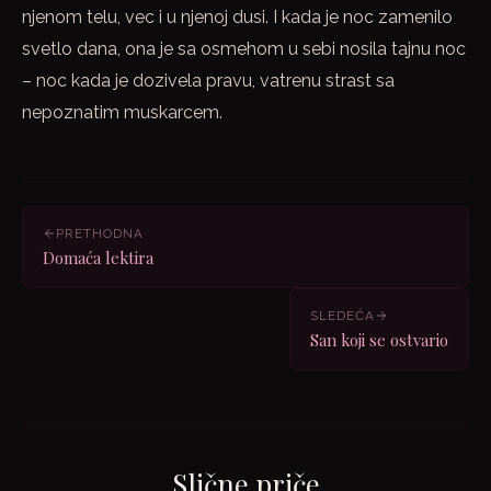
njenom telu, vec i u njenoj dusi. I kada je noc zamenilo
svetlo dana, ona je sa osmehom u sebi nosila tajnu noc
– noc kada je dozivela pravu, vatrenu strast sa
nepoznatim muskarcem.
PRETHODNA
Domaća lektira
SLEDEĆA
San koji se ostvario
Slične priče