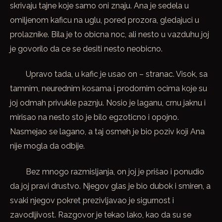
skrivaju tajne koje samo oni znaju. Ana je sedela u
omiljenom kaficu na uglu, pored prozora, gledajuci u
prolaznike. Bila je to obicna noc, ali nesto u vazduhu joj
je govorilo da ce se desiti nesto neobicno.
Upravo tada, u kafic je usao on – stranac. Visok, sa
tamnim, neurednim kosama i prodornim ocima koje su
joj odmah privukle paznju. Nosio je laganu, crnu jaknu i
mirisao na nesto sto je bilo egzoticno i opojno.
Nasmejao se lagano, a taj osmeh je bio poziv koji Ana
nije mogla da odbije.
Bez mnogo razmisljanja, on joj je prišao i ponudio
da joj pravi drustvo. Njegov glas je bio dubok i smiren, a
svaki njegov pokret prezivljavao je sigurnost i
zavodljivost. Razgovor je tekao lako, kao da su se