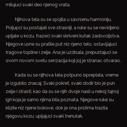
milujuci svaki deo njenog vrata.
Njihova tela su se spojila u savrsenu harmoniju.
Poljupci su postajali sve strasniji, a ruke su se nevidjeno
upijale u kozu, trazeći svaki skriveni kutak zadovoljstva.
Njegove usne su pratile put niz njeno telo, ostavljajuci
tragove topline i zelje. Ana je uzdisala, prepustajuci se
ovom novom svetu senzacija koji joj je stranac otvarao.
Kada su se njihova tela potpuno ispreplela, vreme
je izgubilo znacaj. Svaki pokret, svaki dodir bio je pun
zelje i strasti, kao da su se njih dvoje nasli u nekoj tajnoj
igri koja je samo njima bila poznata. Njegove ruke su
klizile niz njene bokove, dok je ona prstima trazila
njegovu kozu, upijajuci svaki trenutak.