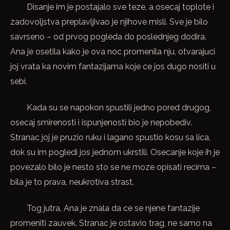
Disanje im je postajalo sve teze, a osecaj toplote i
zadovoljstva preplavljivao je njihove misli. Sve je bilo
savrseno – od prvog pogleda do poslednjeg dodira.
Ana je osetila kako je ova noc promenila nju, otvarajuci
joj vrata ka novim fantazijama koje ce jos dugo nositi u
sebi.
Kada su se napokon spustili jedno pored drugog,
osecaj smirenosti i ispunjenosti bio je nepobediv.
Stranac joj je pruzio ruku i lagano spustio kosu sa lica,
dok su im pogledi jos jednom ukrstili. Osecanje koje ih je
povezalo bilo je nesto sto se ne moze opisati recima –
bila je to prava, neukrotiva strast.
Tog jutra, Ana je znala da ce se njene fantazije
promeniti zauvek. Stranac je ostavio trag, ne samo na