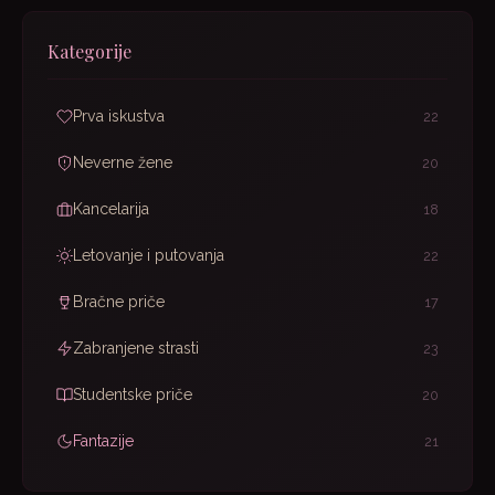
Kategorije
Prva iskustva
22
Neverne žene
20
Kancelarija
18
Letovanje i putovanja
22
Bračne priče
17
Zabranjene strasti
23
Studentske priče
20
Fantazije
21