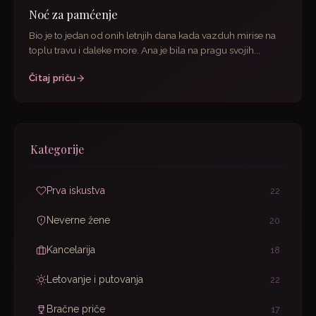
Noć za pamćenje
Bio je to jedan od onih letnjih dana kada vazduh mirise na
toplu travu i daleke more. Ana je bila na pragu svojih...
Čitaj priču
Kategorije
Prva iskustva
22
Neverne žene
20
Kancelarija
18
Letovanje i putovanja
22
Bračne priče
17