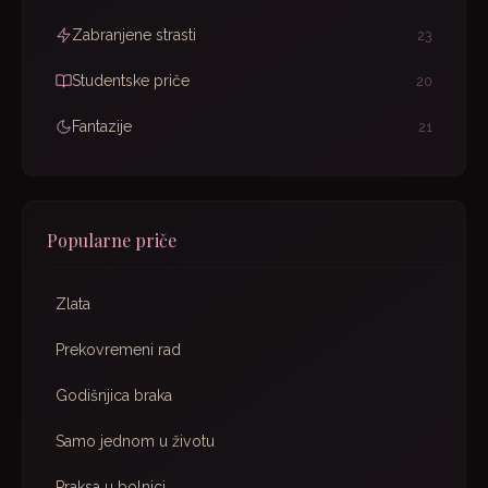
Zabranjene strasti
23
Studentske priče
20
Fantazije
21
Popularne priče
Zlata
Prekovremeni rad
Godišnjica braka
Samo jednom u životu
Praksa u bolnici