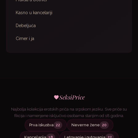
Kasno u kancelariji
Debeljuća
Cimer i ja
SeksiPrice
Najbolja kolekcija erotskih priča na srpskom jeziku. Sve priče su
fikcija i namenjene isključivo osobama starijim od 18 godina.
Prva iskustva
Neverne žene
22
20
Kancelarija
Letovanje i putovanja
18
22