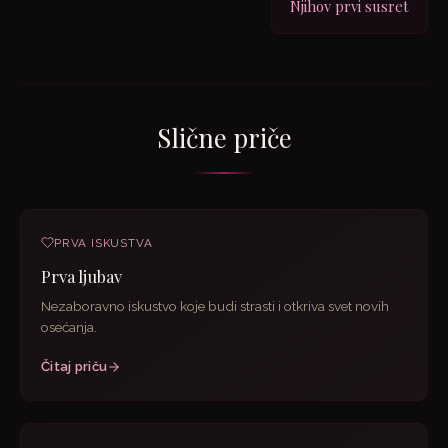
Njihov prvi susret
Slične priče
PRVA ISKUSTVA
Prva ljubav
Nezaboravno iskustvo koje budi strasti i otkriva svet novih
osećanja.
Čitaj priču