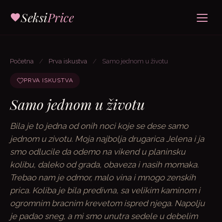
Seksi
Price
Početna
/
Prva iskustva
/
Samo jednom u životu
PRVA ISKUSTVA
Samo jednom u životu
Bila je to jedna od onih noci koje se dese samo
jednom u zivotu. Moja najbolja drugarica Jelena i ja
smo odlucile da odemo na vikend u planinsku
kolibu, daleko od grada, obaveza i nasih momaka.
Trebao nam je odmor, malo vina i mnogo zenskih
prica. Koliba je bila predivna, sa velikim kaminom i
ogromnim bracnim krevetom ispred njega. Napolju
je padao sneg, a mi smo unutra sedele u debelim