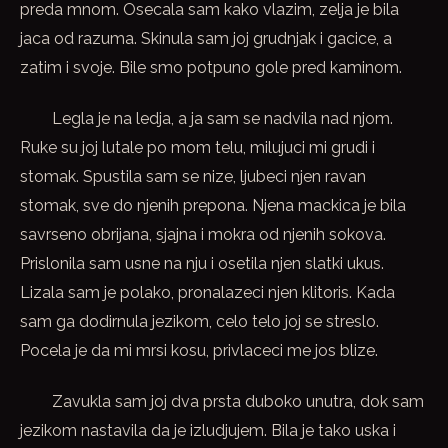
preda mnom. Osecala sam kako vlazim, zelja je bila
jaca od razuma. Skinula sam joj grudnjak i gacice, a
zatim i svoje. Bile smo potpuno gole pred kaminom.
Legla je na ledja, a ja sam se nadvila nad njom.
Ruke su joj lutale po mom telu, milujuci mi grudi i
stomak. Spustila sam se nize, ljubeci njen ravan
stomak, sve do njenih prepona. Njena mackica je bila
savrseno obrijana, sjajna i mokra od njenih sokova.
Prislonila sam usne na nju i osetila njen slatki ukus.
Lizala sam je polako, pronalazeci njen klitoris. Kada
sam ga dodirnula jezikom, celo telo joj se streslo.
Pocela je da mi mrsi kosu, privlaceci me jos blize.
Zavukla sam joj dva prsta duboko unutra, dok sam
jezikom nastavila da je izludjujem. Bila je tako uska i