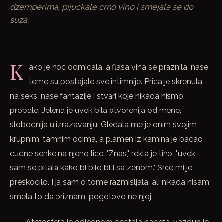
dzemperima, pijuckale crno vino i smejale se do
suza.
K
ako je noc odmicala, a flasa vina se praznila, nase
teme su postajale sve intimnije. Prica je skrenula
na seks, nase fantazije i stvari koje nikada nismo
probale. Jelena je uvek bila otvorenija od mene,
slobodnija u izrazavanju. Gledala me je onim svojim
krupnim, tamnim ocima, a plamen iz kamina je bacao
cudne senke na njeno lice. "Znas," rekla je tiho, "uvek
sam se pitala kako bi bilo biti sa zenom." Srce mi je
preskocilo. I ja sam o tome razmisljala, ali nikada nisam
smela to da priznam, pogotovo ne njoj.
Atmosfera je odjednom postala napeta, vazduh je