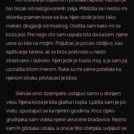
bio tezak od neizgovorenih zelja. Priblizila se i nezno mi
sklonila pramen kose sa lica. Njen dodir je bio tako
mekan, drugaciji od muskog. Osetila sam kako mi se
koza jezi. Pre nego sto sam uspela ista da kazem, njene
usne su bile na mojim. Poljubac je poceo stidljivo, kao
ispitivanje terena, ali se brzo pretvorio u nesto
strastveno i duboko. Njen jezik je trazio moj, a ja sam joj
uzvratila istom merom. Ruke su mi same poletele ka
njenom struku, privlaceci je blize.
Skinule smo dzempere, ostajuci samo u donjem
vesu. Njena koza je bila glatka i topla. Ljubila sam je po
vratu, spustajuci se ka njenim grudima. Kroz cipku
grudnjaka sam videla njene ukrucene bradavice. Nezno
sam ih grickala i sisala, a ona je tiho stenjala, uvijajuci se