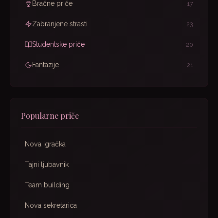
Bračne priče
17
Zabranjene strasti
23
Studentske priče
20
Fantazije
21
Popularne priče
Nova igračka
Tajni ljubavnik
Team building
Nova sekretarica