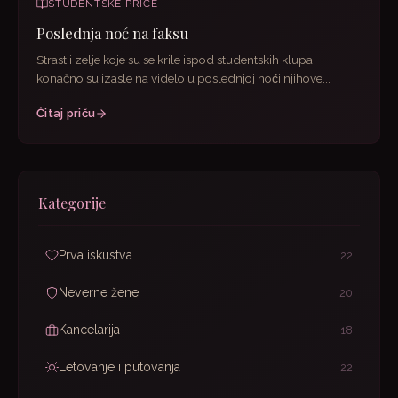
STUDENTSKE PRIČE
Poslednja noć na faksu
Strast i zelje koje su se krile ispod studentskih klupa
konačno su izasle na videlo u poslednjoj noći njihove...
Čitaj priču
Kategorije
Prva iskustva
22
Neverne žene
20
Kancelarija
18
Letovanje i putovanja
22