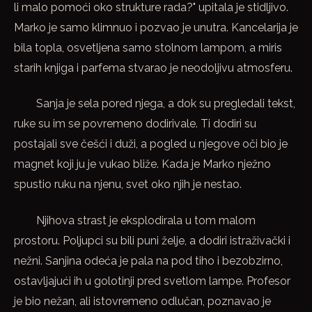
li malo pomoći oko strukture rada?" upitala je stidljivo.
Marko je samo klimnuo i pozvao je unutra. Kancelarija je
bila topla, osvetljena samo stolnom lampom, a miris
starih knjiga i parfema stvarao je neodoljivu atmosferu.
Sanja je sela pored njega, a dok su pregledali tekst,
ruke su im se povremeno dodirivale. Ti dodiri su
postajali sve češći i duži, a pogled u njegove oči bio je
magnet koji ju je vukao bliže. Kada je Marko nježno
spustio ruku na njenu, svet oko njih je nestao.
Njihova strast je eksplodirala u tom malom
prostoru. Poljupci su bili puni želje, a dodiri istraživački i
nežni. Sanjina odeća je pala na pod tiho i bezobzirno,
ostavljajući ih u golotinji pred svetlom lampe. Profesor
je bio nežan, ali istovremeno odlučan, poznavao je