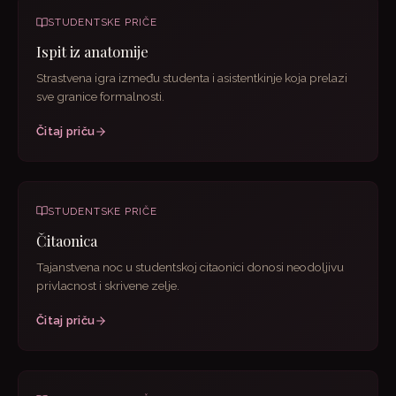
STUDENTSKE PRIČE
Ispit iz anatomije
Strastvena igra između studenta i asistentkinje koja prelazi
sve granice formalnosti.
Čitaj priču
STUDENTSKE PRIČE
Čitaonica
Tajanstvena noc u studentskoj citaonici donosi neodoljivu
privlacnost i skrivene zelje.
Čitaj priču