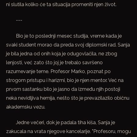
ni slutila koliko će ta situacija promeniti njen život.
---
Bio je to poslednji mesec studija, vreme kada je
svaki student morao da preda svoj diplomski rad. Sanja
je bila jedna od onih koja je odugovlačila, ne zbog
lenjosti, već zato što joj je trebalo savršeno
razumevanje teme. Profesor Marko, poznat po
strogom pristupu i harizmi, bio je njen mentor. Već na
prvom sastanku bilo je jasno da između njih postoji
neka nevidljiva hemija, nešto što je prevazilazilo običnu
akademsku vezu.
Jedne večeri, dok je padala tiha kiša, Sanja je
zakucala na vrata njegove kancelarije. "Profesoru, mogu