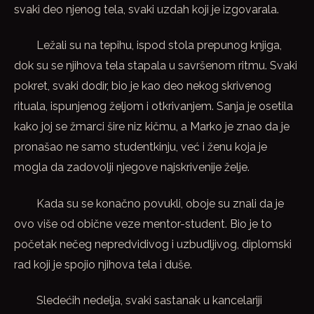
svaki deo njenog tela, svaki uzdah koji je izgovarala.
Ležali su na tepihu, ispod stola prepunog knjiga,
dok su se njihova tela stapala u savršenom ritmu. Svaki
pokret, svaki dodir, bio je kao deo nekog skrivenog
rituala, ispunjenog željom i otkrivanjem. Sanja je osetila
kako joj se žmarci šire niz kičmu, a Marko je znao da je
pronašao ne samo studentkinju, već i ženu koja je
mogla da zadovolji njegove najskrivenije želje.
Kada su se konačno povukli, oboje su znali da je
ovo više od obične veze mentor-student. Bio je to
početak nečeg nepredvidivog i uzbudljivog, diplomski
rad koji je spojio njihova tela i duše.
Sledećih nedelja, svaki sastanak u kancelariji