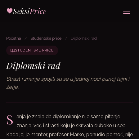
Seksi
Price
Početna
/
Studentske priče
/
Diplomski rad
STUDENTSKE PRIČE
Diplomski rad
Strast i znanje spojili su se u jednoj noći punoj tajni i
želje.
S
anja je znala da diplomiranje nije samo pitanje
znanja, već i strasti koju je skrivala duboko u sebi.
Kada joj je mentor, profesor Marko, ponudio pomoć, nije