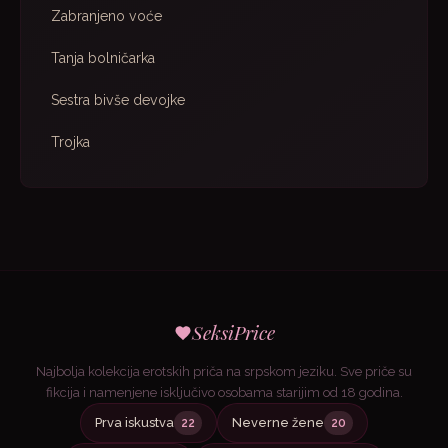
Zabranjeno voće
Tanja bolničarka
Sestra bivše devojke
Trojka
SeksiPrice
Najbolja kolekcija erotskih priča na srpskom jeziku. Sve priče su
fikcija i namenjene isključivo osobama starijim od 18 godina.
Prva iskustva
Neverne žene
22
20