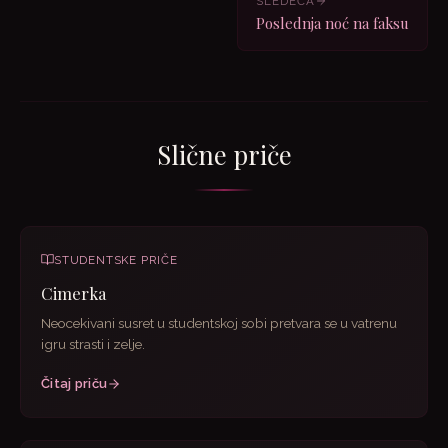
SLEDEĆA
Poslednja noć na faksu
Slične priče
STUDENTSKE PRIČE
Cimerka
Neocekivani susret u studentskoj sobi pretvara se u vatrenu
igru strasti i zelje.
Čitaj priču