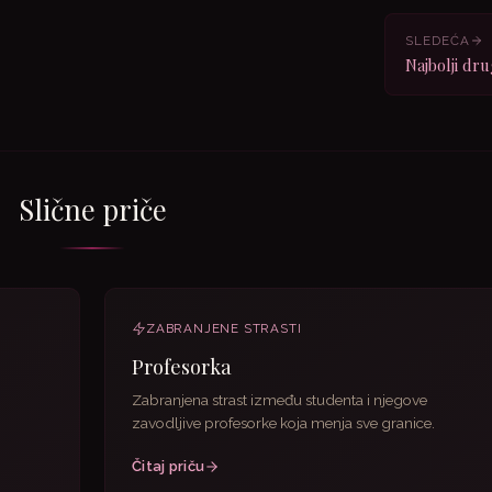
SLEDEĆA
Najbolji dr
Slične priče
ZABRANJENE STRASTI
Profesorka
Zabranjena strast između studenta i njegove
zavodljive profesorke koja menja sve granice.
Čitaj priču