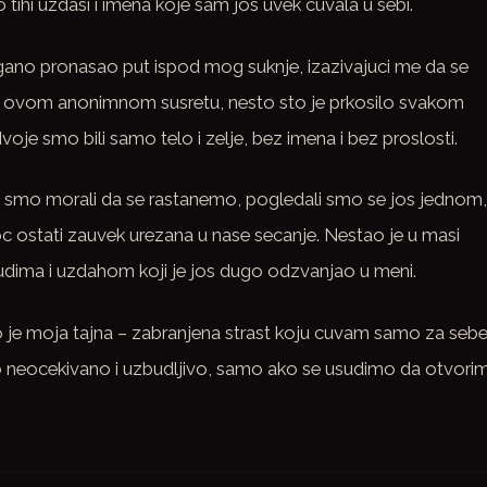
 tihi uzdasi i imena koje sam jos uvek cuvala u sebi.
agano pronasao put ispod mog suknje, izazivajuci me da se
e u ovom anonimnom susretu, nesto sto je prkosilo svakom
dvoje smo bili samo telo i zelje, bez imena i bez proslosti.
e smo morali da se rastanemo, pogledali smo se jos jednom,
ostati zauvek urezana u nase secanje. Nestao je u masi
rudima i uzdahom koji je jos dugo odzvanjao u meni.
 je moja tajna – zabranjena strast koju cuvam samo za sebe
 neocekivano i uzbudljivo, samo ako se usudimo da otvori