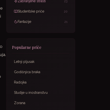
Zabranjene strasti
23
me
Studentske priče
20
i
Fantazije
21
to
Popularne priče
uja.
Letnji pljusak
Godišnjica braka
o
Radojka
Studije u inostranstvu
Zorana