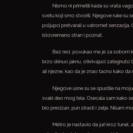
Nismo ni primetili kada su vrata v
svetu koji smo stvorili. Njegove ruke su s
poljupci pretvarali u vatromet senzacija.
istovremeno stran i poznat.
Bez reci, povukao me je za sobom ka
brzo skinuo jaknu, otkrivajuci zategnuto 
ali njezne, kao da je znao tacno kako da
Njegove usne su se spustile na moju g
svaki deo mog tela. Osecala sam kako se
bio precizan, pun strasti i zelje. Nisam m
Metro je nastavio da juri kroz tunel,