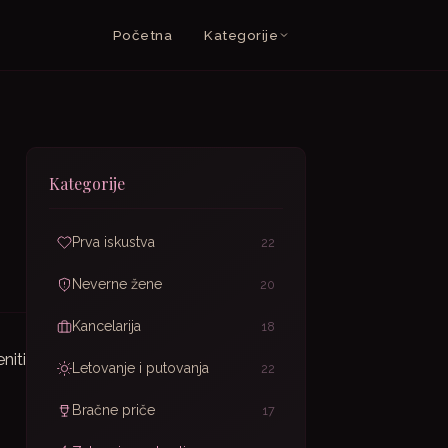
Početna
Kategorije
Kategorije
Prva iskustva
22
Neverne žene
20
Kancelarija
18
niti
Letovanje i putovanja
22
Bračne priče
17