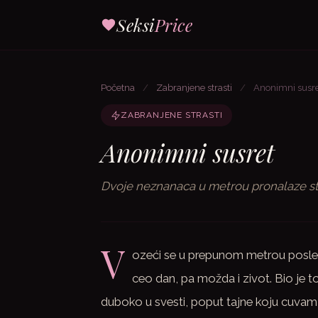
Seksi
Price
Početna
/
Zabranjene strasti
/
Anonimni susr
ZABRANJENE STRASTI
Anonimni susret
Dvoje neznanaca u metrou pronalaze stra
V
ozeći se u prepunom metrou poslepo
ceo dan, pa možda i zivot. Bio je t
duboko u svesti, poput tajne koju cuva