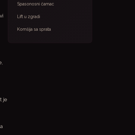
Spasonosni čamac
vi
Lift u zgradi
Komšija sa sprata
e,
 je
ma