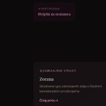
PRETHODNA
Striptiz za neznanca
ZABRANJENE STRASTI
Zorana
Strastvena igra zabranjenih zelja u hladnim
kancelarijskim prostorijama.
Čitaj priču