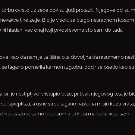
 torbu cvrsto uz sebe dok su ljudi prolazili. Njegove oci su 
nekakve tihe zelje. Bio je visok, sa blago neurednom kosom 
k ni hladan, vec onaj koji prkosi svemu sto sam do tada
nova, kao da nam je ta tišina bila dovoljna da razumemo nes
 se lagano pomerila ka mom zglobu, dodir se osetio kao str
on je nestrpljivo pristupio bliže, pritisak njegovog tela je bi
 se ispreplitali, a usne su se lagano nasle na moju kozu vrata,
ozadini postao je samo bled šum u odnosu na buku koju sam