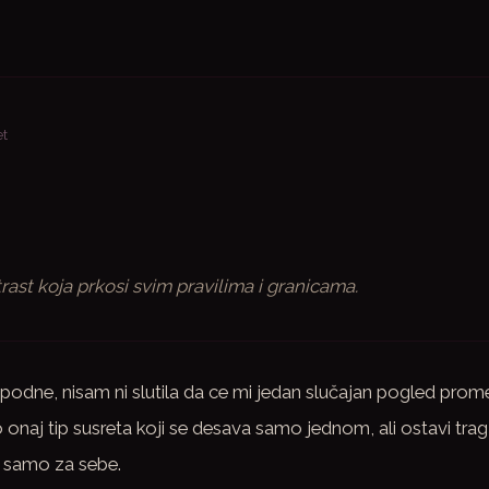
et
st koja prkosi svim pravilima i granicama.
dne, nisam ni slutila da ce mi jedan slučajan pogled prome
o onaj tip susreta koji se desava samo jednom, ali ostavi trag
m samo za sebe.