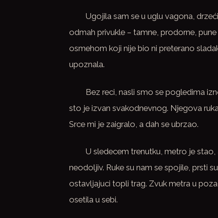
Ugojila sam se u uglu vagona, drzeći
odmah privukle – tamne, prodorne, pune 
osmehom koji nije bio ni preterano slada
upoznala.
Bez reci, nasli smo se pogledima iz
sto je izvan svakodnevnog. Njegova ruka
Srce mi je zaigralo, a dah se ubrzao.
U sledecem trenutku, metro je stao, a 
neodoljiv. Ruke su nam se spojile, prsti su
ostavljajuci topli trag. Zvuk metra u p
osetila u sebi.