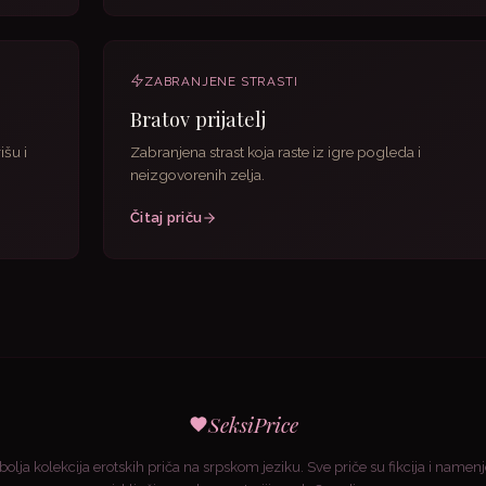
ZABRANJENE STRASTI
Bratov prijatelj
išu i
Zabranjena strast koja raste iz igre pogleda i
neizgovorenih zelja.
Čitaj priču
SeksiPrice
bolja kolekcija erotskih priča na srpskom jeziku. Sve priče su fikcija i namen