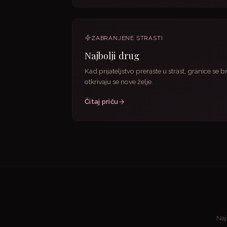
ZABRANJENE STRASTI
Najbolji drug
Kad prijateljstvo preraste u strast, granice se br
otkrivaju se nove želje.
Čitaj priču
Naj