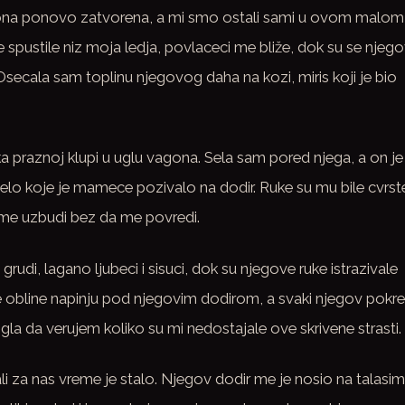
agona ponovo zatvorena, a mi smo ostali sami u ovom malom
e spustile niz moja ledja, povlaceci me bliže, dok su se njego
 Osecala sam toplinu njegovog daha na kozi, miris koji je bio
 praznoj klupi u uglu vagona. Sela sam pored njega, a on je
telo koje je mamece pozivalo na dodir. Ruke su mu bile cvrst
 me uzbudi bez da me povredi.
rudi, lagano ljubeci i sisuci, dok su njegove ruke istrazivale
 obline napinju pod njegovim dodirom, a svaki njegov pokret
ogla da verujem koliko su mi nedostajale ove skrivene strasti.
 ali za nas vreme je stalo. Njegov dodir me je nosio na talasi