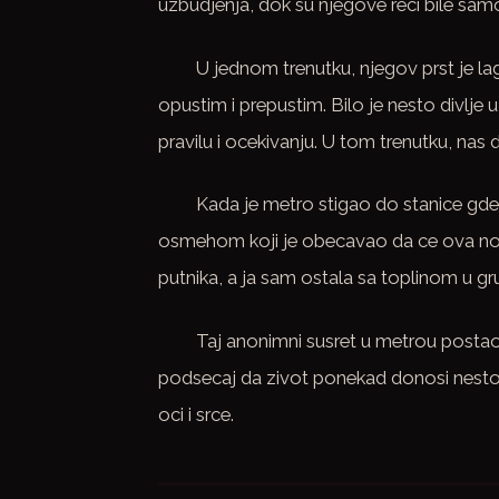
uzbudjenja, dok su njegove reci bile samo
U jednom trenutku, njegov prst je l
opustim i prepustim. Bilo je nesto divlj
pravilu i ocekivanju. U tom trenutku, nas 
Kada je metro stigao do stanice gd
osmehom koji je obecavao da ce ova noc 
putnika, a ja sam ostala sa toplinom u g
Taj anonimni susret u metrou postao
podsecaj da zivot ponekad donosi nesto
oci i srce.