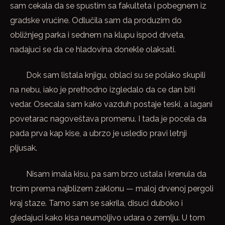
sam cekala da se spustim sa fakulteta i pobegnem iz
gradske vrućine. Odlučila sam da produzim do
obližnjeg parka i sednem na klupu ispod drveta,
nadajuci se da ce hladovina donekle olaksati.
Dok sam listala knjigu, oblaci su se polako skupili
na nebu, iako je prethodno izgledalo da ce dan biti
vedar. Osecala sam kako vazduh postaje teski, a lagani
povetarac nagoveštava promenu. I tada je pocela da
pada prva kap kise, a ubrzo je usledio pravi letnji
pljusak.
Nisam imala kisu, pa sam brzo ustala i krenula da
trcim prema najblizem zaklonu — maloj drvenoj pergoli
kraj staze. Tamo sam se sakrila, disuci duboko i
gledajuci kako kisa neumoljivo udara o zemlju. U tom