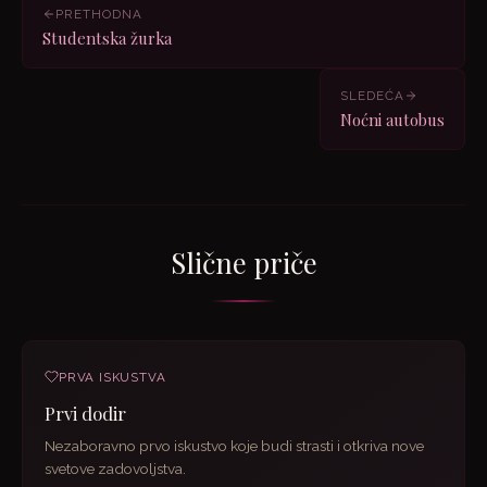
PRETHODNA
Studentska žurka
SLEDEĆA
Noćni autobus
Slične priče
PRVA ISKUSTVA
Prvi dodir
Nezaboravno prvo iskustvo koje budi strasti i otkriva nove
svetove zadovoljstva.