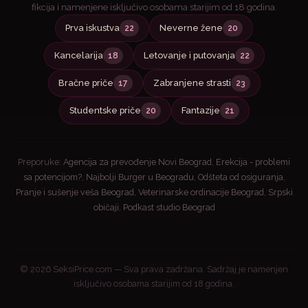
fikcija i namenjene isključivo osobama starijim od 18 godina.
Prva iskustva
Neverne žene
22
20
Kancelarija
Letovanje i putovanja
18
22
Bračne priče
Zabranjene strasti
17
23
Studentske priče
Fantazije
20
21
Preporuke:
Agencija za prevođenje Novi Beograd
,
Erekcija - problemi
sa potencijom?
,
Najbolji Burger u Beogradu
,
Odšteta od osiguranja
,
Pranje i sušenje veša Beograd
,
Veterinarske ordinacije Beograd
,
Srpski
običaji
,
Podkast studio Beograd
© 2026 SeksiPrice.com — Sva prava zadržana. Sadržaj je namenjen
isključivo osobama starijim od 18 godina.