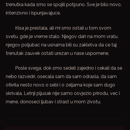
trenutka kada smo se spojili potpuno. Sve je bilo novo,
intenzivno i ispunjavajuce.
Kisa je prestala, ali mi smo ostali u tom svom
svetu, gde je vreme stalo. Njegov dah na mom vratu,
njegov poljubac na usnama bili su zakletva da ce taj
trenutak zauvek ostati urezan u nase uspomene.
Posle svega, dok smo sedeli zajedno i cekali da se
nebo razvedri, osecala sam da sam odrasla, da sam
otkrila nesto novo o sebi i o zeljama koje sam dugo
skrivala. Letnji pljusak nije samo osvjezio prirodu, vec i
mene, donoseci ljubav i strast u mom zivotu.