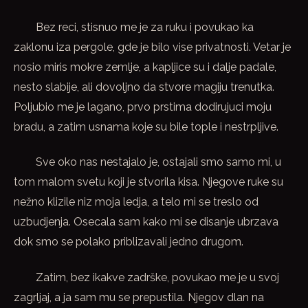
Bez reci, stisnuo me je za ruku i povukao ka
zaklonu iza pergole, gde je bilo vise privatnosti. Vetar je
nosio miris mokre zemlje, a kapljice su i dalje padale,
nesto slabije, ali dovoljno da stvore magiju trenutka.
Poljubio me je lagano, prvo prstima dodirujuci moju
bradu, a zatim usnama koje su bile tople i nestrpljive.
Sve oko nas nestajalo je, ostajali smo samo mi, u
tom malom svetu koji je stvorila kisa. Njegove ruke su
nežno klizile niz moja ledja, a telo mi se treslo od
uzbudjenja. Osecala sam kako mi se disanje ubrzava
dok smo se polako priblizavali jedno drugom.
Zatim, bez ikakve zadrške, povukao me je u svoj
zagrljaj, a ja sam mu se prepustila. Njegov dlan na