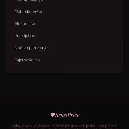
Matursko veče
Službeni put
Prva ljubav
Noć za pamćenje
Tajni sastanak
SeksiPrice
Najbolja kolekcija erotskih priča na srpskom jeziku. Sve priče su