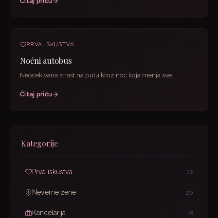
Čitaj priču
PRVA ISKUSTVA
Noćni autobus
Neocekivana strast na putu kroz noc koja menja sve.
Čitaj priču
Kategorije
Prva iskustva
22
Neverne žene
20
Kancelarija
18