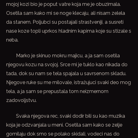
mojoj kozi bio je poput vatre koja me je obuzimala.
Osetila sam kako mi se noge klecaju, ali nisam zelela
da stanem. Poljubci su postajali strastveniji, a susreti
nase koze topli uprkos hladnim kapima koje su stizale s
neba.
Marko je skinuo mokru majicu, a ja sam osetila
njegovu kozu na svojoj. Srce mi je tuklo kao nikada do
tada, dok su nam se tela spajala u savrsenom skladu.
Njegove ruke su me milovale, istražujuci svaki deo mog
tela, a ja sam se prepustala tom neizmernom
zadovoljstvu.
Svaka njegova rec, svaki dodir bili su kao muzika
koja je odzvanjala u meni. Osetila sam kako se zelje
gomilaju dok smo se polako skidali, vodeci nas do