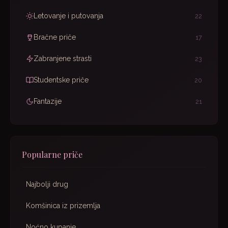
Letovanje i putovanja
22
Bračne priče
17
Zabranjene strasti
23
Studentske priče
20
Fantazije
21
Popularne priče
Najbolji drug
Komšinica iz prizemlja
Noćno kupanje