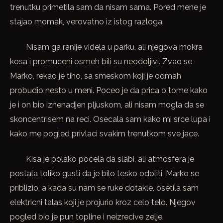
trenutku primetila sam da nisam sama. Pored mene je
stajao momak, verovatno iz istog razloga.
Nisam ga ranije videla u parku, ali njegova mokra
kosa i promuceni osmeh bili su neodoljivi. Zvao se
Marko, rekao je tiho, sa smeskom koji je odmah
probudio nesto u meni. Poceo je da prica o tome kako
je i on bio iznenadjen pljuskom, ali nisam mogla da se
skoncentrisem na reci. Osecala sam kako mi srce lupa i
kako me pogled privlaci svakim trenutkom sve jace.
Kisa je polako pocela da slabi, ali atmosfera je
postala toliko gusti da je bilo tesko odoliti. Marko se
priblizio, a kada su nam se ruke dotakle, osetila sam
elektricni talas koji je projurio kroz celo telo. Njegov
pogled bio je pun topline i neizrecive zelje.