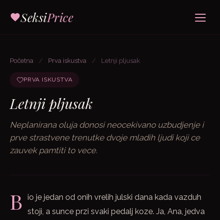
Seksi
Price
Početna
/
Prva iskustva
/
Letnji pljusak
PRVA ISKUSTVA
Letnji pljusak
Neplanirana oluja donosi neocekivano uzbudjenje i
prve strastvene trenutke dvoje mladih ljudi koji ce
zauvek pamtiti to vece.
B
io je jedan od onih vrelih julski dana kada vazduh
stoji, a sunce przi svaki pedalj koze. Ja, Ana, jedva