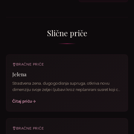
Slične priče
BRAČNE PRIČE
Jelena
Strastvena zena, dugogodisnja supruga, otkriva novu
dimenziju svoje zelje i ljubavi kroz neplanirani susret koji ce
joj...
Čitaj priču
BRAČNE PRIČE