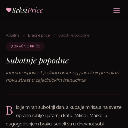
Seksi
Price
Početna
/
Bračne priče
/
Subotnje popodne
BRAČNE PRIČE
Subotnje popodne
Intimna ispovest jednog bracnog para koji pronalazi
novu strast u zajednickim trenucima.
B
io je miran subotnji dan, a kuca je mirisala na sveze
oprano rublje i jutarnju kafu. Milica i Marko, u
dugogodisnjem braku, sedeli su u dnevnoj sobi,