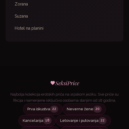
Zorana
Suzana
Hotel na planini
SeksiPrice
Najbolja kolekcija erotskih priča na srpskom jeziku. Sve priče su
fikcija i namenjene isključivo osobama starijim od 18 godina.
Prva iskustva
Neverne žene
22
20
Kancelarija
Letovanje i putovanja
18
22