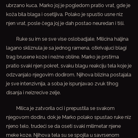
ubrzano kuca. Marko joj je pogledom pratio vrat, gde je
koža bila blaga i osetljiva. Polako je spustio usne niz
njen vrat, posle čega joj je dah postao neuredan i tiši.
Ruke su im se sve vise oslobadjale, Milicina haljina
lagano skliznula je sa jednog ramena, otkrivajuci blagi
trag brusene koze i nežne obline. Marko je prstima
pratio svaki njen pokret, svaku blagu reakciju tela koje je
odzvanjalo njegovim dodirom. Njihova blizina postajala
je sve intenzivnija, a soba je ispunjavao zvuk tihog
disanja i neizrecive zelje.
Milica je zatvorila oci i prepustila se svakom
njegovom dodiru, dok je Marko polako spustao ruke niz
njeno telo, trudeći se da oseti svaki milimetar njene
meke koze. Njihova tela su se spojila u savrsenom