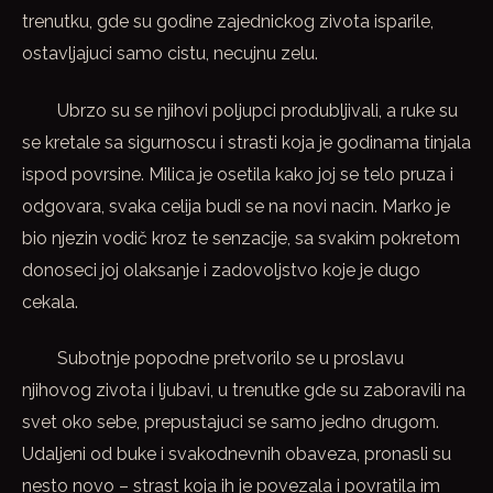
trenutku, gde su godine zajednickog zivota isparile,
ostavljajuci samo cistu, necujnu zelu.
Ubrzo su se njihovi poljupci produbljivali, a ruke su
se kretale sa sigurnoscu i strasti koja je godinama tinjala
ispod povrsine. Milica je osetila kako joj se telo pruza i
odgovara, svaka celija budi se na novi nacin. Marko je
bio njezin vodič kroz te senzacije, sa svakim pokretom
donoseci joj olaksanje i zadovoljstvo koje je dugo
cekala.
Subotnje popodne pretvorilo se u proslavu
njihovog zivota i ljubavi, u trenutke gde su zaboravili na
svet oko sebe, prepustajuci se samo jedno drugom.
Udaljeni od buke i svakodnevnih obaveza, pronasli su
nesto novo – strast koja ih je povezala i povratila im