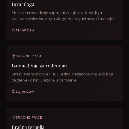
Igra uloga
Strastvena noc dvoje supruznika koji se oslobadjaju
svakodnevnice kroz igru uloga, otkrivajuci nove dimenzije
svoje...
Čitaj priču
BRAČNE PRIČE
Iznenađenje za rođendan
Strast i nežnost spojeni su u jednoj nezaboravnoj noći koja
će zauvek ostati urezana u pamćenje.
Čitaj priču
BRAČNE PRIČE
Bračna terapija