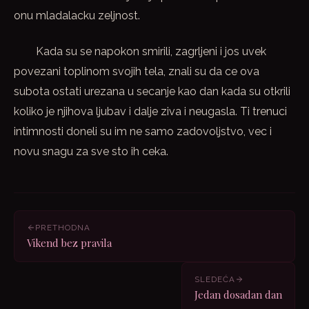
onu mladalacku zeljnost.
Kada su se napokon smirili, zagrljeni i jos uvek
povezani toplinom svojih tela, znali su da ce ova
subota ostati urezana u secanje kao dan kada su otkrili
koliko je njihova ljubav i dalje ziva i neugasla. Ti trenuci
intimnosti doneli su im ne samo zadovoljstvo, vec i
novu snagu za sve sto ih ceka.
PRETHODNA
Vikend bez pravila
SLEDEĆA
Jedan dosadan dan