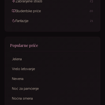
Zabranjene strasti
23
Studentske priče
20
Fantazije
21
Popularne priče
Jelena
Vrelo letovanje
Nevena
Noć za pamćenje
Noćna smena