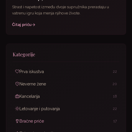
Strast i napetost između dvoje supružnika prerastaju u
vatrenu igru koja menja njihove živote.
Čitaj priču
Kategorije
Prva iskustva
22
Neverne žene
20
Kancelarija
18
Letovanje i putovanja
22
Bračne priče
17