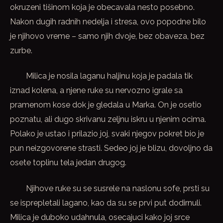
okruzeni tišinom koja je obecavala nesto posebno.
Nakon dugih radnih nedelja i stresa, ovo popodne bilo
je njihovo vreme – samo njih dvoje, bez obaveza, bez
zurbe.
Milica je nosila laganu haljinu koja je padala tik
iznad kolena, a njene ruke su nervozno igrale sa
pramenom kose dok je gledala u Marka. On je osetio
poznatu, ali dugo skrivanu zeljnu iskru u njenim ocima.
Polako je ustao i prilazio joj, svaki njegov pokret bio je
pun neizgovorene strasti. Sedeo joj je blizu, dovoljno da
osete toplinu tela jedan drugog.
Njihove ruke su se susrele na naslonu sofe, prsti su
se isprepletali lagano, kao da su se prvi put dodirnuli.
Milica je duboko udahnula, osecajuci kako joj srce